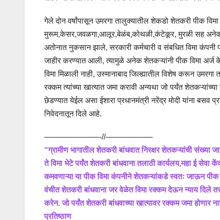
गेले दोन वर्षांपासून उमरगा तालुक्यातील शेकडो शेतकरी पीक विम
मुरूम,केसर,जवळगा,आलूर,बेळंब,कोथळी,कंटेकूर, मुरळी सह अनेक गा
अतोनात नुकसान झाले, सरकारी कर्मचारी व संबधित विमा कंपनी प
जाहीर करण्यात आली, त्यामुळे अनेक शेतकऱ्यांनी पीक विमा अर्ज केल
विमा मिळाली नाही, उस्मानाबाद जिल्ह्यातील विशेष करून उमरगा त
रक्कम त्यांच्या खात्यात जमा करावी अन्यथा जो पर्यंत शेतकऱ्यांच्
छेडण्यात येईल असा ईशारा प्रधानमंत्री नरेंद्र मोदी यांना बसव प
निवेदनातून दिले आहे.
———————-//——————
“ग्रामीण भागातील शेतकरी बांधवात निरक्षर शेतकऱ्यांची संख्या ज
ते विमा भेटे पर्यंत शेतकरी बांधवाना तलाठी कार्यलय,महा ई सेवा क
कमवणाऱ्या या पीक विमा कंपनीने शेतकऱ्यांकडे स्वतः जाऊन पीक व
वंचीत शेतकरी बांधवाना जर वेळेत विमा रक्कम देऊन न्याय दिले तर
करेन. जो पर्यंत शेतकरी बांधवाच्या खात्यावर रक्कम जमा होणार 
प्रतिष्ठाण