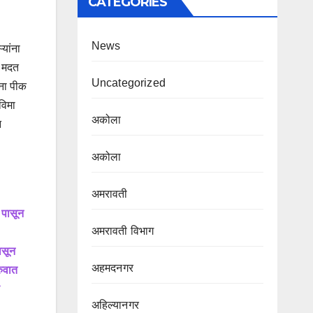
CATEGORIES
News
यांना
ट मदत
Uncategorized
ंना पीक
विमा
अकोला
न
अकोला
अमरावती
 पासून
अमरावती विभाग‌
ासून
अहमदनगर
रुवात
अहिल्यानगर