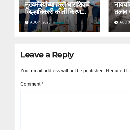
मुख्यमंत्र्यांच्या हस्ते धाराशिवचे
नायचा
जिल्हाधिकारी कीर्ती किरण
तलाव रस
पुजार यांचा ब्राँझपदकाने
दुरुस्त
AUG 4, 2025
AUG 3
सन्मान
मागणी
Leave a Reply
Your email address will not be published.
Required fi
Comment
*