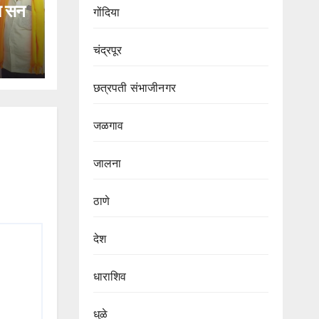
हा सन
गोंदिया
चंद्रपूर
छत्रपती संभाजीनगर
जळगाव
जालना
ठाणे
देश
धाराशिव
धुळे