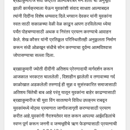
ब्रह्माकुमारीज सेवा केंद्रात आल्याबरोबर मनःशांती ची अनुभूती
झाली कार्यक्रमाला येऊन युवकांशी संवाद साधता आल्याबद्दल
त्यांनी दिदींना विशेष धन्यवाद दिले.भगवान देवकर यांनी युवकांना
स्वतःसाठी सकाळच्या वेळी वेळ काढून आपण ठरविलेल्या ध्येया
पर्यंत पोहचण्यासाठी अथक व निरंतर प्रयत्न करण्याचे आवाहन
केले. शेख कौसर यांनी प्रतिकूल परिस्थितीतही अनुकूलता निर्माण
करून संधी ओळखून संधीचे सोन करण्याचा दुर्दम्य आत्मविश्वास
जोपासण्याचा सल्ला दिला.
ब्रह्माकुमारी ज्योती दीदींनी अतिशय प्रेरणादायी मार्गदर्शन करून
आजकाल भरकटत चाललेली , दिशाहीन झालेली व तणावाच्या गर्द
काळोखात अडकलेली तरुणाई ही सुज्ञ व सुसंस्कारित समाजासाठी
अतिशय चिंतेची बाब आहे परंतु यातून युवकांना बाहेर काढण्यासाठी
ब्रह्माकुमारीज ची युवा विंग सातत्याने विविध उपक्रम राबवून
युवकांमध्ये मोठ्या प्रमाणात जाणीवजागृती करण्यासाठी प्रयत्न
करीत आहे.युवकांनी नैराश्यतेवर मात करून आपल्या आईवडिलांचे
स्वप्न पूर्ण करून जननी व जन्मभूमीचे ऋण फेडण्यासाठी प्रयत्नाची