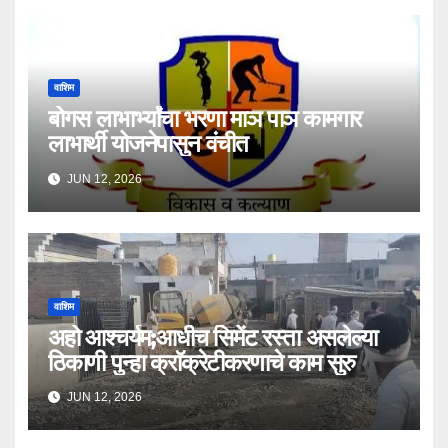
वाशिम
बोगस लाभार्भ्यांचा भरणा माञ पाञ कामगार
लाभार्थी योजनेपासुन वंचीत
JUN 12, 2026
वाशिम
अहो आश्चर्यम;आधीच सिमेंट रस्ता असलेल्या
ठिकाणी पुन्हा क्राॅक्रेटीकरणाचे काम सुरु
JUN 12, 2026