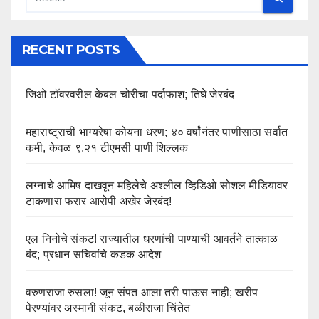
RECENT POSTS
जिओ टॉवरवरील केबल चोरीचा पर्दाफाश; तिघे जेरबंद
महाराष्ट्राची भाग्यरेषा कोयना धरण; ४० वर्षांनंतर पाणीसाठा सर्वात
कमी, केवळ ९.२१ टीएमसी पाणी शिल्लक
लग्नाचे आमिष दाखवून महिलेचे अश्लील व्हिडिओ सोशल मीडियावर
टाकणारा फरार आरोपी अखेर जेरबंद!
एल निनोचे संकट! राज्यातील धरणांची पाण्याची आवर्तने तात्काळ
बंद; प्रधान सचिवांचे कडक आदेश
वरुणराजा रुसला! जून संपत आला तरी पाऊस नाही; खरीप
पेरण्यांवर अस्मानी संकट, बळीराजा चिंतेत