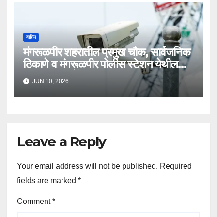
वाशिम
मंगरूळपीर शहरातील प्रमुख चौक, सार्वजनिक
ठिकाणे व मंगरूळपीर पोलीस स्टेशन येथील
सीसीटीव्ही कॅमेरे बंद
JUN 10, 2026
Leave a Reply
Your email address will not be published.
Required
fields are marked
*
Comment
*