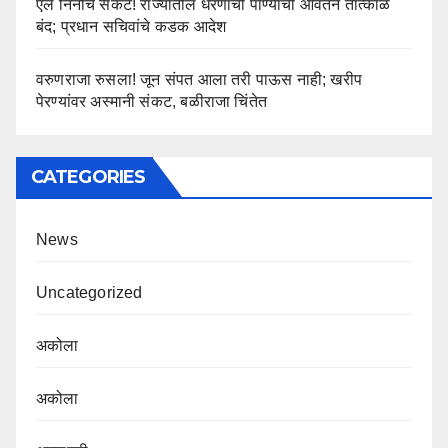
एल निनोचे संकट! राज्यातील धरणांची पाण्याची आवर्तने तात्काळ
बंद; प्रधान सचिवांचे कडक आदेश
वरुणराजा रुसला! जून संपत आला तरी पाऊस नाही; खरीप
पेरण्यांवर अस्मानी संकट, बळीराजा चिंतेत
CATEGORIES
News
Uncategorized
अकोला
अकोला