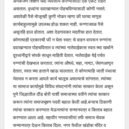
अनेकजण शिक्षण धंदा व्यवसाय करण्यासाठी एक एकटे राहत
असतात. वृध्दांना दवाखान्यात पोहचविण्यासाठी कोणी नसते.
अशावेळी पैसे मोजूनही कुणी नोकर म्हणा की घरचा माणूस
कार्यबाहुल्यामुळे उपलब्ध होऊ शकत नाही. रूग्णाजवळ पैसे
असूनहि हाल होतात. अशा देडगावकर मदतीचा हात देतात.
कोणत्याही प्रकारची फी न घेता स्वत: चे वाहन वापरून रुग्णांना
दवाखान्यात पोहचवितात व त्यांच्या नातेवाईकास स्वतःच्या खर्चाने
दूरध्वनीद्वारे संपर्क साधून माहिती देतात. नातेवाईक येई पर्यत
रुग्णांची देखभाल करतात. त्यांना औषधे, चहा, नाष्टा, जेवणआणून
देतात, स्वतःच्या हाताने खाऊ घालतात. ते कोणत्याहि जाती पंथाचा
भेदभाव न करता आपले कार्य चालूच असल्याचे सांगतात. त्यांच्या
या सामाज कार्यामुळे विविध संघटनांनी त्यांचा सत्कार केला असून
पुणे जिल्हातील दौंड बोरी पार्शी समाजाच्या वतीने त्यांचा सत्कार
करून त्यांना समाजभूषण पदवी बहाल केली आहे.बऱ्याच ठिकाणी
त्यांचा सत्कार करण्यात येऊनत्यांना सन्मानपत्र व किताब बहाल
करण्यात आला आहे. महावीर नगरवासीयां तर्फे समाज सेवक
सन्मानपत्र देऊन किताब दिला. नगर येथील खंडोबा मंदिर व