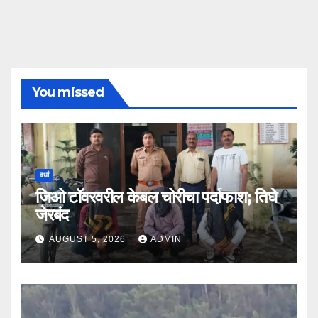
You missed
वर्धा
जिओ टॉवरवरील केबल चोरीचा पर्दाफाश; तिघे
जेरबंद
AUGUST 5, 2026
ADMIN