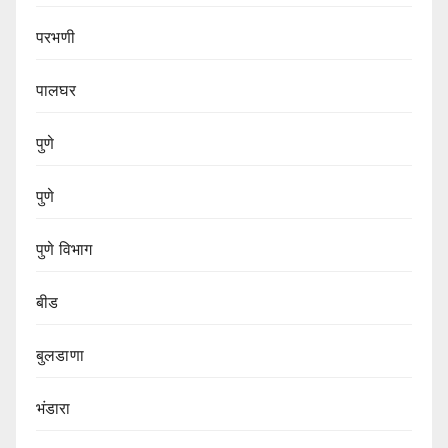
परभणी
पालघर
पुणे
पुणे
पुणे विभाग‌
बीड
बुलडाणा
भंडारा