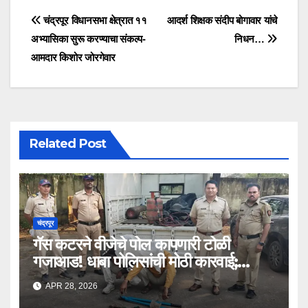
चंद्रपूर विधानसभा क्षेत्रात ११
आदर्श शिक्षक संदीप बोगावार यांचे
अभ्यासिका सुरू करण्याचा संकल्प-
निधन…
आमदार किशोर जोरगेवार
Related Post
चंद्रपूर
गॅस कटरने वीजेचे पोल कापणारी टोळी
गजाआड! धाबा पोलिसांची मोठी कारवाई;
१०.८४ लाखांचा मुद्देमाल जप्त
APR 28, 2026