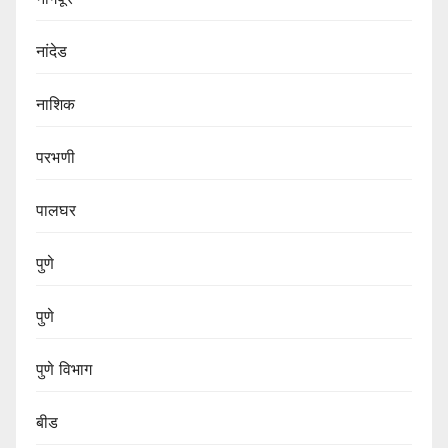
नांदेड
नाशिक
परभणी
पालघर
पुणे
पुणे
पुणे विभाग‌
बीड