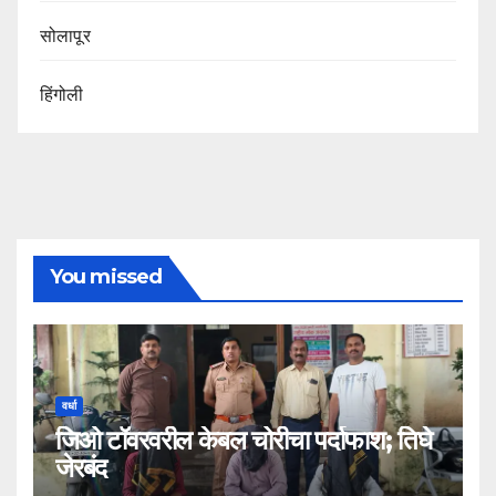
सोलापूर
हिंगोली
You missed
वर्धा
जिओ टॉवरवरील केबल चोरीचा पर्दाफाश; तिघे
जेरबंद