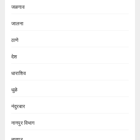
जळगाव
जालना
ठाणे
देश
धाराशिव
धुळे
नंदुरबार
नागपुर‌ विभाग‌
नागपूर