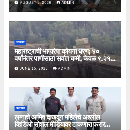
AUGUST 5, 2026
ADMIN
रत्नागिरी
महाराष्ट्राची भाग्यरेषा कोयना धरण; ४०
वर्षांनंतर पाणीसाठा सर्वात कमी, केवळ ९.२१
टीएमसी पाणी शिल्लक
JUNE 15, 2026
ADMIN
यवतमाळ
लग्नाचे आमिष दाखवून महिलेचे अश्लील
व्हिडिओ सोशल मीडियावर टाकणारा फरार