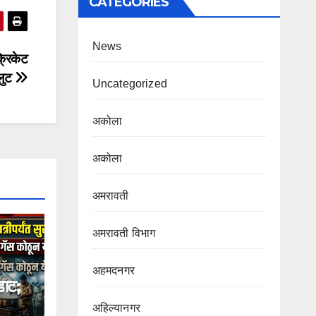
CATEGORIES
News
क्रिकेट
लुट
Uncategorized
अकोला
अकोला
अमरावती
अमरावती विभाग‌
अहमदनगर
ाट;
अहिल्यानगर