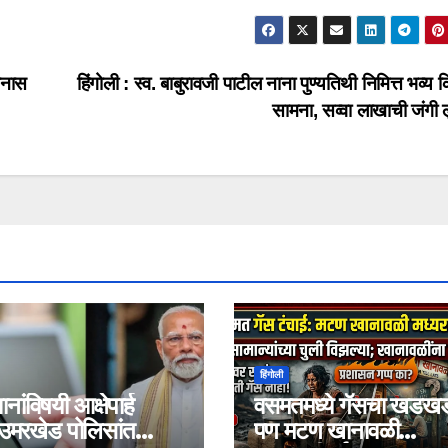
ानास
हिंगोली : स्व. बाबुरावजी पाटील नाना पुण्यतिथी निमित्त भव्य 
सामना, सव्वा लाखाची जंगी 
हिंगोली
ानांविषयी आक्षेपार्ह
वसमतमध्ये गॅसचा खडखड
 उमरखेड पोलिसांत
पण मटण खानावळी