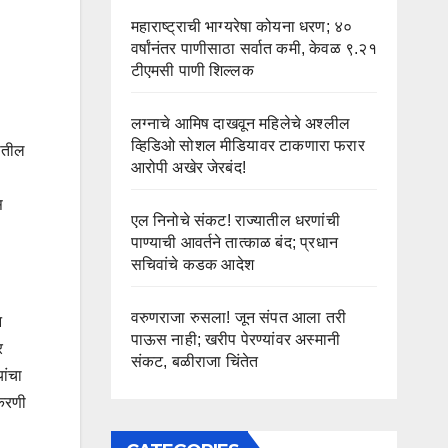
महाराष्ट्राची भाग्यरेषा कोयना धरण; ४०
वर्षांनंतर पाणीसाठा सर्वात कमी, केवळ ९.२१
टीएमसी पाणी शिल्लक
लग्नाचे आमिष दाखवून महिलेचे अश्लील
व्हिडिओ सोशल मीडियावर टाकणारा फरार
ातील
आरोपी अखेर जेरबंद!
स
एल निनोचे संकट! राज्यातील धरणांची
पाण्याची आवर्तने तात्काळ बंद; प्रधान
सचिवांचे कडक आदेश
वरुणराजा रुसला! जून संपत आला तरी
न
पाऊस नाही; खरीप पेरण्यांवर अस्मानी
र
संकट, बळीराजा चिंतेत
ांचा
रकरणी