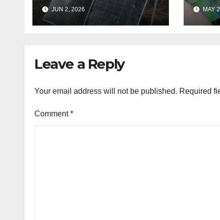
तक्रा
JUN 2, 2026
MAY 2
Leave a Reply
Your email address will not be published.
Required fi
Comment
*