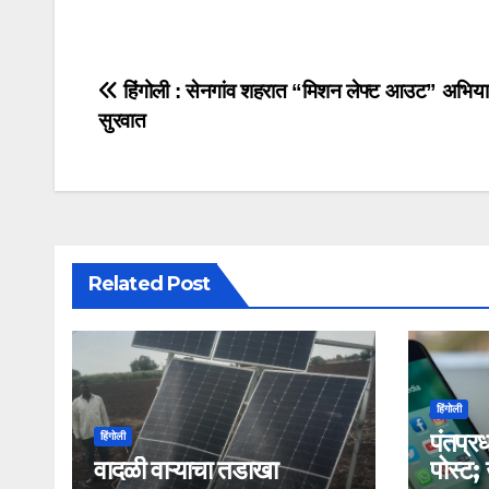
हिंगोली : सेनगांव शहरात “मिशन लेफ्ट आउट” अभिय
सुरवात
Related Post
हिंगोली
पंतप्रध
हिंगोली
वादळी वाऱ्याचा तडाखा
पोस्ट;