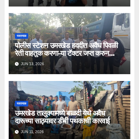
यवतमाळ
पोलीस स्टेशन उमरखेड हददीत अवैध पिवळी
रेती वाहतुक करणा-या टॅक्टर जप्त करुन
चालक
JUN 13, 2026
यवतमाळ
उमरखेड तालुक्यामध्ये बाळदी येथे अवैध
दारूच्या साठ्यावर डीबी पथकाची कारवाई
JUN 11, 2026