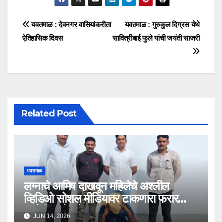
यवतमाळ : देवनगर वासियांकरीता
यवतमाळ : गुरुकुल दिग्रस येथे
ऐतिहासिक दिवस
सावित्रीबाई फुले यांची जयंती साजरी
Related Post
यवतमाळ
लग्नाचे आमिष दाखवून महिलेचे अश्लील
व्हिडिओ सोशल मीडियावर टाकणारा फरार
आरोपी अखेर जेरबंद!
JUN 14, 2026