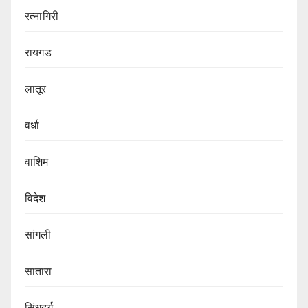
रत्नागिरी
रायगड
लातूर
वर्धा
वाशिम
विदेश
सांगली
सातारा
सिंधुदुर्ग