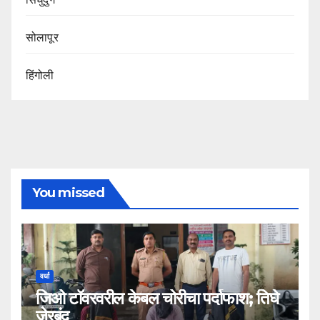
सोलापूर
हिंगोली
You missed
वर्धा
जिओ टॉवरवरील केबल चोरीचा पर्दाफाश; तिघे
जेरबंद