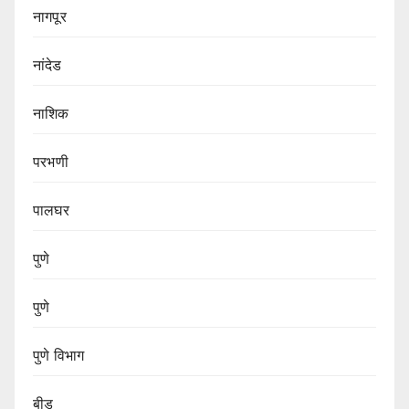
नागपूर
नांदेड
नाशिक
परभणी
पालघर
पुणे
पुणे
पुणे विभाग‌
बीड