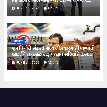
व्हिडिओ सोशल मीडियावर टाकणारा फरार
आरोपी अखेर जेरबंद!
JUNE 14, 2026
ADMIN
अहिल्यानगर
एल निनोचे संकट! राज्यातील धरणांची पाण्याची
आवर्तने तात्काळ बंद; प्रधान सचिवांचे कडक
आदेश
JUNE 14, 2026
ADMIN