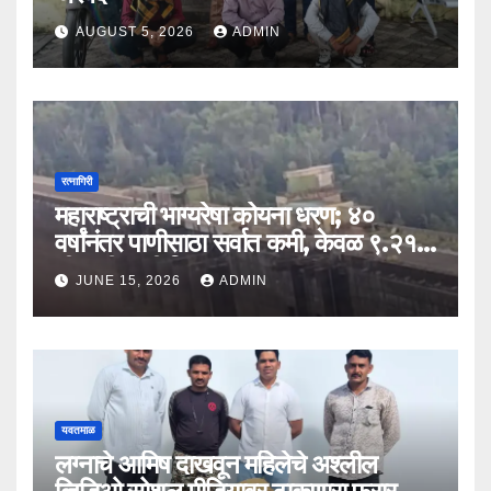
AUGUST 5, 2026
ADMIN
रत्नागिरी
महाराष्ट्राची भाग्यरेषा कोयना धरण; ४०
वर्षांनंतर पाणीसाठा सर्वात कमी, केवळ ९.२१
टीएमसी पाणी शिल्लक
JUNE 15, 2026
ADMIN
यवतमाळ
लग्नाचे आमिष दाखवून महिलेचे अश्लील