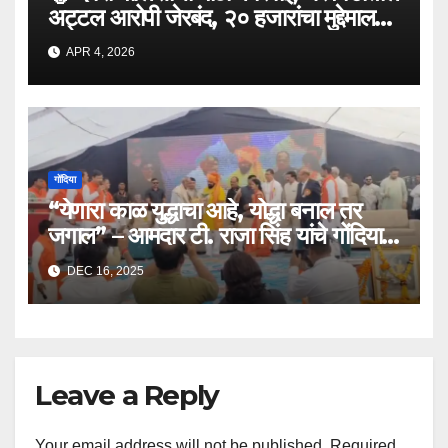
अट्टल आरोपी जेरबंद, २० हजारांचा मुद्देमाल
जप्त..!
APR 4, 2026
गोंदिया
“येणारा काळ युद्धाचा आहे, योद्धा बनाल तर
जगाल” – आमदार टी. राजा सिंह यांचे गोंदियात
वक्तव्य..!
DEC 16, 2025
Leave a Reply
Your email address will not be published.
Required