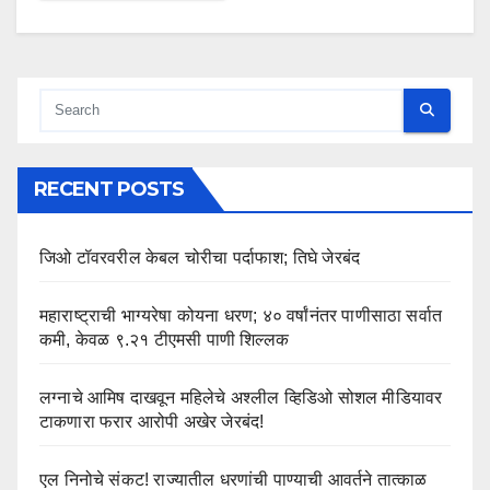
RECENT POSTS
जिओ टॉवरवरील केबल चोरीचा पर्दाफाश; तिघे जेरबंद
महाराष्ट्राची भाग्यरेषा कोयना धरण; ४० वर्षांनंतर पाणीसाठा सर्वात
कमी, केवळ ९.२१ टीएमसी पाणी शिल्लक
लग्नाचे आमिष दाखवून महिलेचे अश्लील व्हिडिओ सोशल मीडियावर
टाकणारा फरार आरोपी अखेर जेरबंद!
एल निनोचे संकट! राज्यातील धरणांची पाण्याची आवर्तने तात्काळ