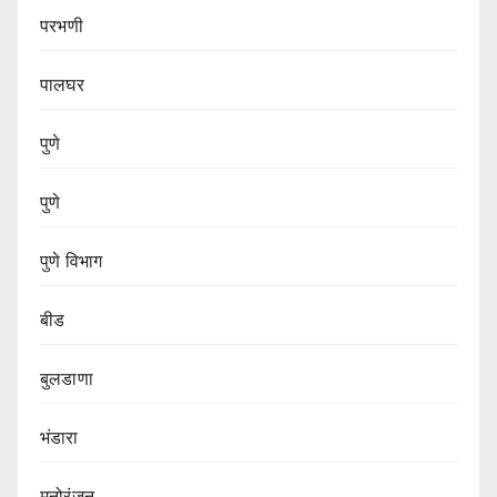
परभणी
पालघर
पुणे
पुणे
पुणे विभाग‌
बीड
बुलडाणा
भंडारा
मनोरंजन