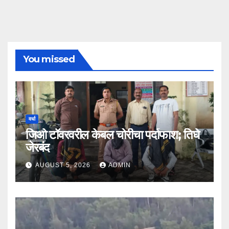
You missed
वर्धा
जिओ टॉवरवरील केबल चोरीचा पर्दाफाश; तिघे
जेरबंद
AUGUST 5, 2026
ADMIN