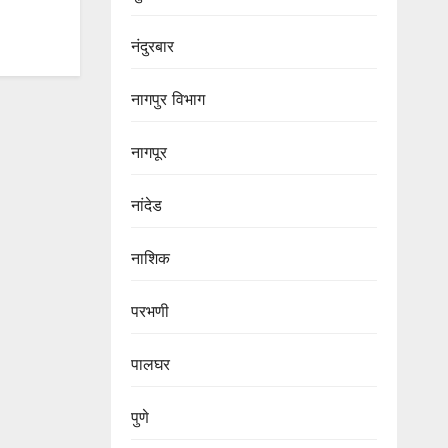
नंदुरबार
नागपुर‌ विभाग‌
नागपूर
नांदेड
नाशिक
परभणी
पालघर
पुणे