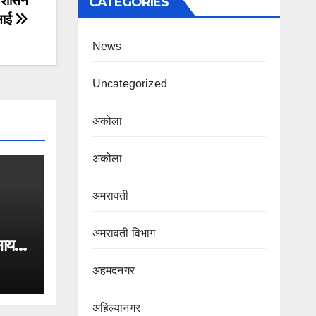
ठी शासन
CATEGORIES
ेसाई
News
Uncategorized
अकोला
अकोला
अमरावती
अमरावती विभाग‌
साय
िन
अहमदनगर
अहिल्यानगर