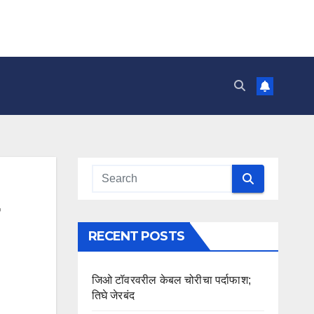
RECENT POSTS
जिओ टॉवरवरील केबल चोरीचा पर्दाफाश;
तिघे जेरबंद