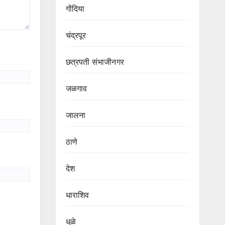
गोंदिया
चंद्रपूर
छत्रपती संभाजीनगर
जळगाव
जालना
ठाणे
देश
धाराशिव
धुळे