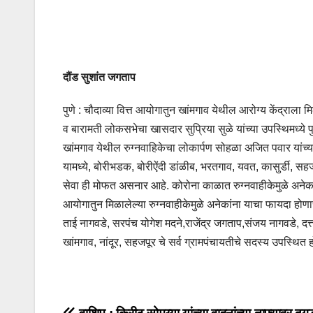
दौंड सुशांत जगताप
पुणे : चौदाव्या वित्त आयोगातुन खांमगाव येथील आरोग्य केंद्राला म
व बारामती लोकसभेचा खासदार सुप्रिया सुळे यांच्या उपस्थिमध्ये
खांमगाव येथील रुग्नवाहिकेचा लोकार्पण सोहळा अजित पवार यांच्या 
यामध्ये, बोरीभडक, बोरीऐंदी डांळीब, भरतगाव, यवत, कासुर्डी, सहजप
सेवा ही मोफत असनार आहे. कोरोना काळात रुग्नवाहीकेमुळे अनेकां
आयोगातुन मिळालेल्या रुग्नवाहीकेमुळे अनेकांना याचा फायदा होणार आ
ताई नागवडे, सरपंच योगेश मदने,राजेंद्र जगताप,संजय नागवडे, दत
खांमगाव, नांदूर, सहजपूर चे सर्व ग्रामपंचायतीचे सदस्य उपस्थित ह