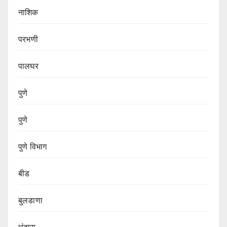
नाशिक
परभणी
पालघर
पुणे
पुणे
पुणे विभाग‌
बीड
बुलडाणा