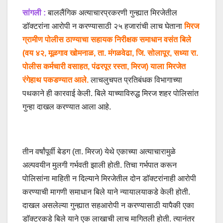
सांगली :
बाललैंगिक अत्याचारप्रकरणी गुन्ह्यात मिरजेतील
डाॅक्टरांना आरोपी न करण्यासाठी २५ हजारांची लाच घेताना
मिरज
ग्रामीण पोलीस ठाण्याचा सहायक निरीक्षक समाधान वसंत बिले
(वय ४२, मूळगाव खोमनाळ, ता. मंगळवेढा, जि. सोलापूर, सध्या रा.
पोलीस कर्मचारी वसाहत, पंढरपूर रस्ता, मिरज) याला मिरजेत
रंगेहाथ पकडण्यात आले.
लाचलुचपत प्रतिबंधक विभागाच्या
पथकाने ही कारवाई केली. बिले याच्याविरुद्ध मिरज शहर पोलिसांत
गुन्हा दाखल करण्यात आला आहे.
तीन वर्षांपूर्वी बेडग (ता. मिरज) येथे एकाच्या अत्याचारामुळे
अल्पवयीन मुलगी गर्भवती झाली होती. तिचा गर्भपात करून
पोलिसांना माहिती न दिल्याने मिरजेतील दोन डाॅक्टरांनाही आरोपी
करण्याची मागणी समाधान बिले याने न्यायालयाकडे केली होती.
दाखल असलेल्या गुन्ह्यात सहआरोपी न करण्यासाठी यापैकी एका
डाॅक्टरकडे बिले याने एक लाखाची लाच मागितली होती. त्यानंतर