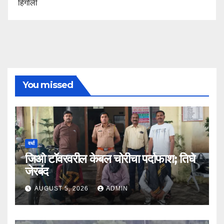
हिंगोली
You missed
वर्धा
जिओ टॉवरवरील केबल चोरीचा पर्दाफाश; तिघे
जेरबंद
AUGUST 5, 2026
ADMIN