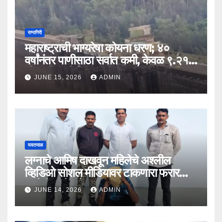
रत्नागिरी
महाराष्ट्राची भाग्यरेषा कोयना धरण; ४०
वर्षांनंतर पाणीसाठा सर्वात कमी, केवळ ९.२१
टीएमसी पाणी शिल्लक
JUNE 15, 2026
ADMIN
यवतमाळ
लग्नाचे आमिष दाखवून महिलेचे अश्लील
व्हिडिओ सोशल मीडियावर टाकणारा फरार
आरोपी अखेर जेरबंद!
JUNE 14, 2026
ADMIN