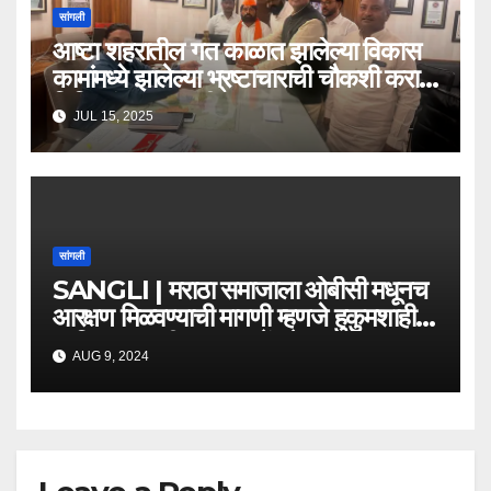
सांगली
आष्टा शहरातील गत काळात झालेल्या विकास
कामांमध्ये झालेल्या भ्रष्टाचाराची चौकशी करा –
निशिकांत दादा पाटील
JUL 15, 2025
सांगली
SANGLI | मराठा समाजाला ओबीसी मधूनच
आरक्षण मिळवण्याची मागणी म्हणजे हुकुमशाही
आणि दडपशाही-प्रकाश शेंडगे.
AUG 9, 2024