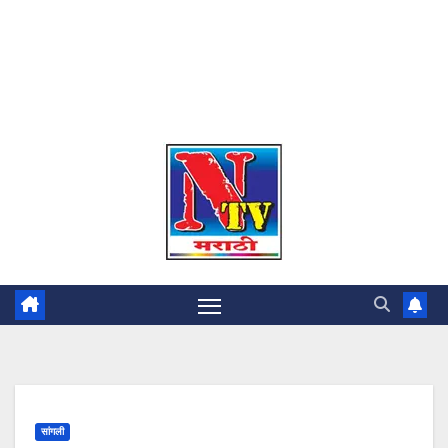
सांगली