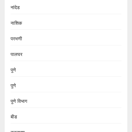
नांदेड
नाशिक
परभणी
पालघर
पुणे
पुणे
पुणे विभाग‌
बीड