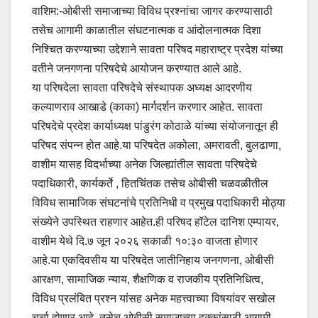
वाशिम:-ओबीसी समाजाच्या विविध प्रश्नांचा जागर करण्यासाठी
तसेच आगामी काळातील संघटनात्मक व आंदोलनात्मक दिशा
निश्चित करण्याच्या उद्देशाने सावता परिषद महाराष्ट्र प्रदेश यांच्या
वतीने जनगणना परिषदेचे आयोजन करण्यात आले आहे.
या परिषदेला सावता परिषदेचे संस्थापक अध्यक्ष आदरणीय
कल्याणराव आखाडे (काका) मार्गदर्शन करणार आहेत. सावता
परिषदेचे प्रदेश कार्याध्यक्ष पांडुरंग कोठाळे यांच्या संयोजनातून ही
परिषद संपन्न होत आहे.या परिषदेत अकोला, अमरावती, बुलढाणा,
वाशीम यासह विदर्भाच्या अनेक जिल्ह्यांतील सावता परिषदेचे
पदाधिकारी, कार्यकर्ते , हितचिंतक तसेच ओबीसी चळवळीतील
विविध सामाजिक संघटनांचे प्रतिनिधी व प्रमुख पदाधिकारी मोठ्या
संख्येने उपस्थित राहणार आहेत.ही परिषद हॉटेल दानिश एम्पायर,
वाशीम येथे दि.७ जून २०२६ सकाळी १०:३० वाजता होणार
आहे.या एकदिवसीय या परिषदेत जातीनिहाय जनगणना, ओबीसी
आरक्षण, सामाजिक न्याय, शैक्षणिक व राजकीय प्रतिनिधित्व,
विविध प्रलंबित प्रश्न यांसह अनेक महत्त्वाच्या विषयांवर सखोल
चर्चा होणार आहे. तसेच ओबीसी समाजाच्या हक्कांसाठी आगामी