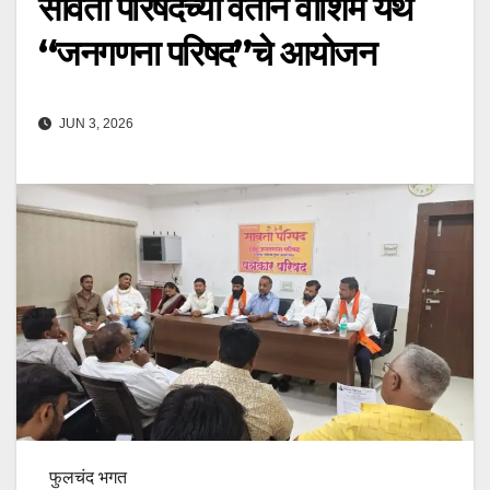
सावता परिषदेच्या वतीने वाशिम येथे
“जनगणना परिषद”चे आयोजन
JUN 3, 2026
फुलचंद भगत