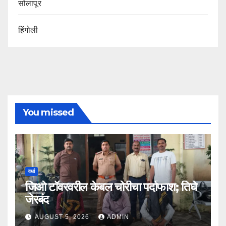
सोलापूर
हिंगोली
You missed
वर्धा
जिओ टॉवरवरील केबल चोरीचा पर्दाफाश; तिघे
जेरबंद
AUGUST 5, 2026
ADMIN