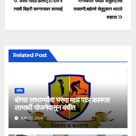
अवैध गावठी हातभट्टी दारु व
मंगरुळपीर येथील सेतुकेंद्राची
त्याची विक्री करणाऱ्यावर कारवाई
तपासणी;बाहेरचे सेतुदुकान थाटले
शहरात
Related Post
वाशिम
बोगस लाभार्भ्यांचा भरणा माञ पाञ कामगार
लाभार्थी योजनेपासुन वंचीत
JUN 12, 2026