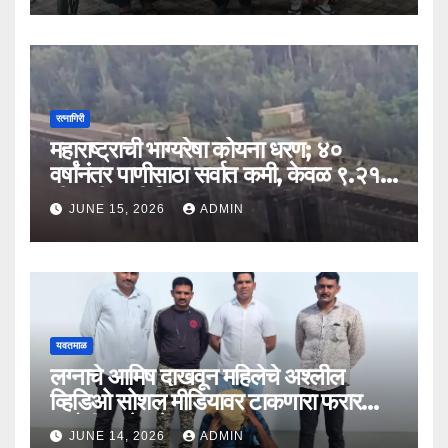
रत्नागिरी
महाराष्ट्राची भाग्यरेषा कोयना धरण; ४०
वर्षांनंतर पाणीसाठा सर्वात कमी, केवळ ९.२१
टीएमसी पाणी शिल्लक
JUNE 15, 2026
ADMIN
यवतमाळ
लग्नाचे आमिष दाखवून महिलेचे अश्लील
व्हिडिओ सोशल मीडियावर टाकणारा फरार
आरोपी अखेर जेरबंद!
JUNE 14, 2026
ADMIN