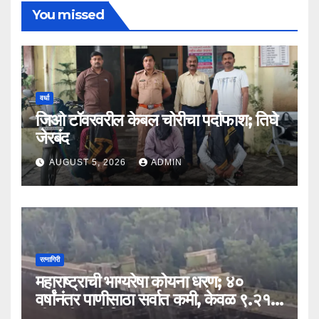
You missed
वर्धा
जिओ टॉवरवरील केबल चोरीचा पर्दाफाश; तिघे
जेरबंद
AUGUST 5, 2026
ADMIN
रत्नागिरी
महाराष्ट्राची भाग्यरेषा कोयना धरण; ४०
वर्षांनंतर पाणीसाठा सर्वात कमी, केवळ ९.२१
टीएमसी पाणी शिल्लक