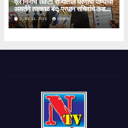
एल निनोचे संकट! राज्यातील धरणांची पाण्याची
आवर्तने तात्काळ बंद; प्रधान सचिवांचे कडक
आदेश
JUNE 14, 2026
ADMIN