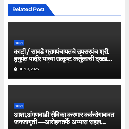
Related Post
पालघर
कार्टी / सावर्डे ग्रामपंचायतचे उपसरपंच श्री.
हनुमंत पादीर यांच्या उत्कृष्ट कर्तुत्वाची दख्खल
घेत केला राज्याचे वनमंत्री तथा पालघरचे
JUN 3, 2025
पालकमंत्री नामदार गणेशजी नाईक साहेबांनी
केला सत्पात्री सन्मान..
पालघर
आशा,अंगणवाडी सेविका करणार कर्करोगाबाबत
जनजागृती —आरोहनतर्फे अभ्यास सहल