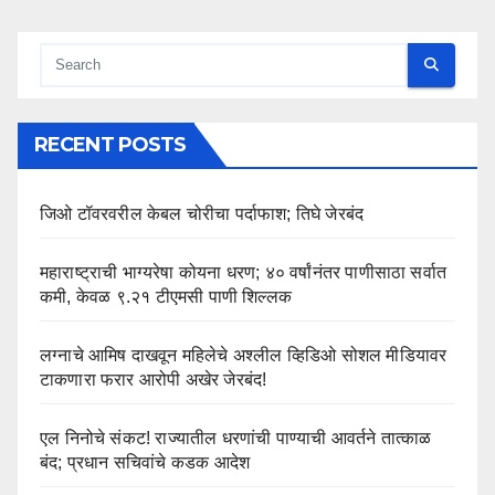
RECENT POSTS
जिओ टॉवरवरील केबल चोरीचा पर्दाफाश; तिघे जेरबंद
महाराष्ट्राची भाग्यरेषा कोयना धरण; ४० वर्षांनंतर पाणीसाठा सर्वात
कमी, केवळ ९.२१ टीएमसी पाणी शिल्लक
लग्नाचे आमिष दाखवून महिलेचे अश्लील व्हिडिओ सोशल मीडियावर
टाकणारा फरार आरोपी अखेर जेरबंद!
एल निनोचे संकट! राज्यातील धरणांची पाण्याची आवर्तने तात्काळ
बंद; प्रधान सचिवांचे कडक आदेश