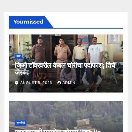
You missed
वर्धा
जिओ टॉवरवरील केबल चोरीचा पर्दाफाश; तिघे
जेरबंद
AUGUST 5, 2026
ADMIN
रत्नागिरी