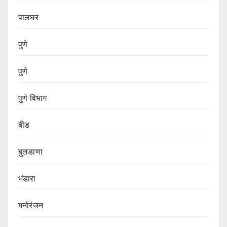
पालघर
पुणे
पुणे
पुणे विभाग‌
बीड
बुलडाणा
भंडारा
मनोरंजन