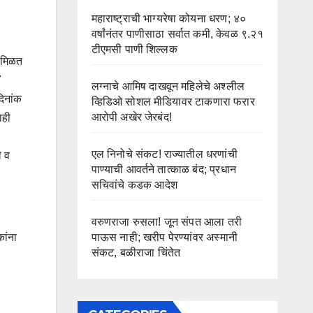
महाराष्ट्राची भाग्यरेषा कोयना धरण; ४०
वर्षांनंतर पाणीसाठा सर्वात कमी, केवळ ९.२१
टीएमसी पाणी शिल्लक
ा मिळत
7
लग्नाचे आमिष दाखवून महिलेचे अश्लील
िनांक
व्हिडिओ सोशल मीडियावर टाकणारा फरार
आरोपी अखेर जेरबंद!
ाही
एल निनोचे संकट! राज्यातील धरणांची
ी व
पाण्याची आवर्तने तात्काळ बंद; प्रधान
सचिवांचे कडक आदेश
वरुणराजा रुसला! जून संपत आला तरी
पाऊस नाही; खरीप पेरण्यांवर अस्मानी
ांना
संकट, बळीराजा चिंतेत