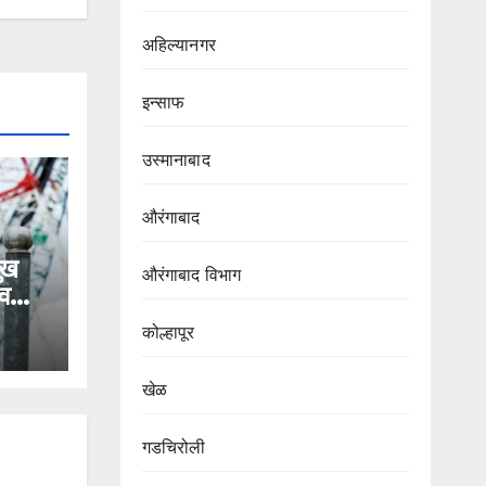
अहिल्यानगर
इन्साफ
उस्मानाबाद
औरंगाबाद
ुख
औरंगाबाद विभाग‌
व
कोल्हापूर
द
खेळ
गडचिरोली