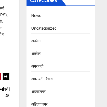
CATEGORIES
सर्व
(IPS),
News
के,
कर
Uncategorized
ी व
अकोला
अकोला
अमरावती
अमरावती विभाग‌
ंजीवणी
अहमदनगर
अहिल्यानगर