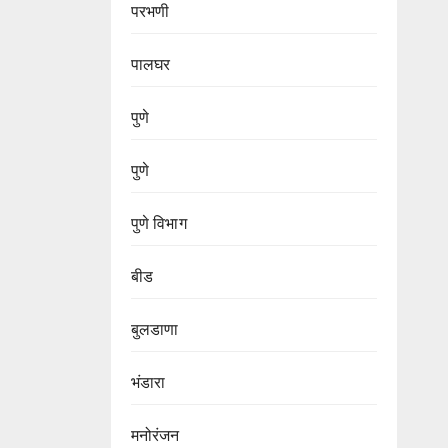
परभणी
पालघर
पुणे
पुणे
पुणे विभाग‌
बीड
बुलडाणा
भंडारा
मनोरंजन