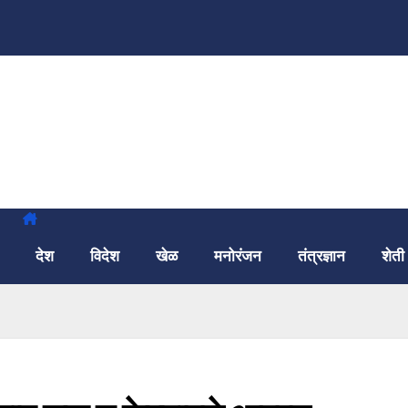
देश
विदेश
खेळ
मनोरंजन
तंत्रज्ञान
शेती