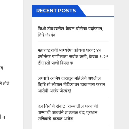
RECENT POSTS
जिओ टॉवरवरील केबल चोरीचा पर्दाफाश;
तिघे जेरबंद
महाराष्ट्राची भाग्यरेषा कोयना धरण; ४०
वर्षांनंतर पाणीसाठा सर्वात कमी, केवळ ९.२१
टीएमसी पाणी शिल्लक
षद
लग्नाचे आमिष दाखवून महिलेचे अश्लील
े होते
व्हिडिओ सोशल मीडियावर टाकणारा फरार
आरोपी अखेर जेरबंद!
एल निनोचे संकट! राज्यातील धरणांची
पाण्याची आवर्तने तात्काळ बंद; प्रधान
ण न
सचिवांचे कडक आदेश