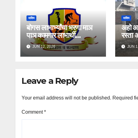
वाशिम
वाशिम
बोगस लाभार्भ्यांचा भरणा माञ
अहो आश
पाञ कामगार लाभार्थी
रस्ता अ
योजनेपासुन वंचीत
क्राॅक
JUN 12, 2026
JUN 1
Leave a Reply
Your email address will not be published.
Required fi
Comment
*