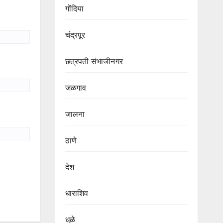
गोंदिया
चंद्रपूर
छत्रपती संभाजीनगर
जळगाव
जालना
ठाणे
देश
धाराशिव
धुळे