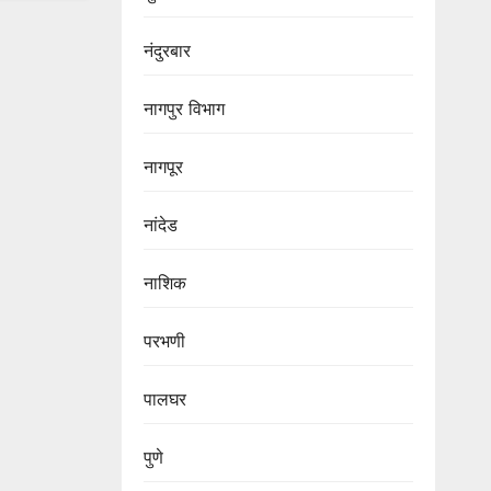
नंदुरबार
नागपुर‌ विभाग‌
नागपूर
नांदेड
नाशिक
परभणी
पालघर
पुणे