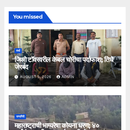
You missed
वर्धा
जिओ टॉवरवरील केबल चोरीचा पर्दाफाश; तिघे
जेरबंद
AUGUST 5, 2026
ADMIN
रत्नागिरी
महाराष्ट्राची भाग्यरेषा कोयना धरण; ४०