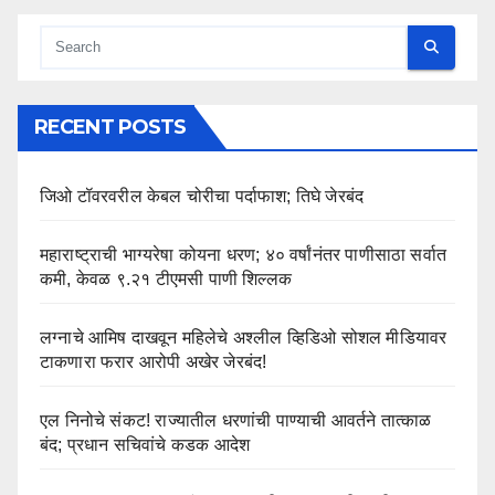
RECENT POSTS
जिओ टॉवरवरील केबल चोरीचा पर्दाफाश; तिघे जेरबंद
महाराष्ट्राची भाग्यरेषा कोयना धरण; ४० वर्षांनंतर पाणीसाठा सर्वात
कमी, केवळ ९.२१ टीएमसी पाणी शिल्लक
लग्नाचे आमिष दाखवून महिलेचे अश्लील व्हिडिओ सोशल मीडियावर
टाकणारा फरार आरोपी अखेर जेरबंद!
एल निनोचे संकट! राज्यातील धरणांची पाण्याची आवर्तने तात्काळ
बंद; प्रधान सचिवांचे कडक आदेश