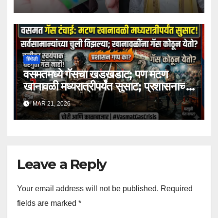
हिंगोली
वसमतमध्ये गॅसचा खडखडाट; पण मटण
खानावळी मध्यरात्रीपर्यंत सुसाट; प्रशासनाच्या
भूमिकेवर प्रश्नचिन्ह!
MAR 21, 2026
Leave a Reply
Your email address will not be published.
Required
fields are marked
*