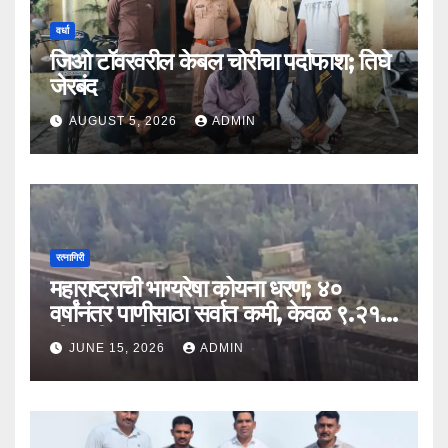
वर्धा
जिओ टॉवरवरील केबल चोरीचा पर्दाफाश; तिघे
जेरबंद
AUGUST 5, 2026
ADMIN
रत्नागिरी
महाराष्ट्राची भाग्यरेषा कोयना धरण; ४०
वर्षांनंतर पाणीसाठा सर्वात कमी, केवळ ९.२१
टीएमसी पाणी शिल्लक
JUNE 15, 2026
ADMIN