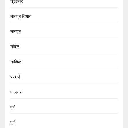
नंदुरबार
नागपुर‌ विभाग‌
नागपूर
नांदेड
नाशिक
परभणी
पालघर
पुणे
पुणे