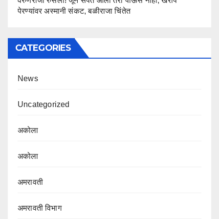
वरुणराजा रुसला! जून संपत आला तरी पाऊस नाही; खरीप
पेरण्यांवर अस्मानी संकट, बळीराजा चिंतेत
CATEGORIES
News
Uncategorized
अकोला
अकोला
अमरावती
अमरावती विभाग‌