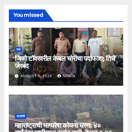
You missed
वर्धा
जिओ टॉवरवरील केबल चोरीचा पर्दाफाश; तिघे
जेरबंद
AUGUST 5, 2026
ADMIN
रत्नागिरी
महाराष्ट्राची भाग्यरेषा कोयना धरण; ४०