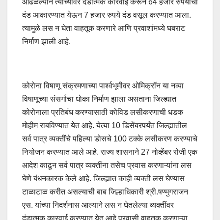
आढळल्याने त्यांच्यावर दंडात्मक कारवाई करून 64 हजार रुपयांचा
दंड आकारण्यात येऊन 7 हजार रुपये दंड वसूल करण्यात आला.
त्यामुळे लस न घेता वाहतूक करणारे आणि प्रवाशांमध्ये घबराट
निर्माण झाली आहे.
कोरोना विषाणू संक्रमणाच्या पार्श्वभूमीवर ओमिक्रॉन या नव्या
विषाणूच्या संसर्गाचा धोका निर्माण झाला असताना जिल्ह्यात
कोरोनाला प्रतिबंध करण्यासाठी कोविड लसीकरणाची धडक
मोहीम राबविण्यात येत आहे. येत्या 10 डिसेंबरपर्यंत जिल्ह्यातील
सर्व पात्र व्यक्तींचे पहिल्या डोसचे 100 टक्के लसीकरण करण्याचे
नियोजन करण्यात आले आहे. राज्य शासनाने 27 नोव्हेंबर रोजी एक
आदेश काढून सर्व पात्र व्यक्तींना तसेच प्रवास करणाऱ्यांना लस
घेणे बंधनकारक केले आहे. जिल्ह्यात काही व्यक्ती लस घेण्यास
टाळाटाळ करीत असल्याची बाब जिल्हाधिकारी श्री.षण्मुगराजन
एस. यांच्या निदर्शनास आल्याने लस न घेतलेल्या व्यक्तींवर
दंडात्मक कारवाई करण्यात येत आहे.प्रवासी वाहतूक करणाऱ्या