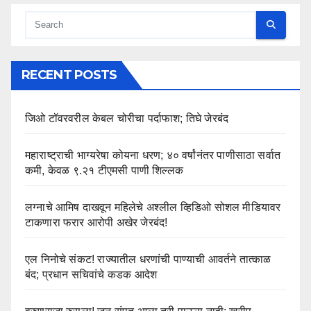
RECENT POSTS
जिओ टॉवरवरील केबल चोरीचा पर्दाफाश; तिघे जेरबंद
महाराष्ट्राची भाग्यरेषा कोयना धरण; ४० वर्षांनंतर पाणीसाठा सर्वात
कमी, केवळ ९.२१ टीएमसी पाणी शिल्लक
लग्नाचे आमिष दाखवून महिलेचे अश्लील व्हिडिओ सोशल मीडियावर
टाकणारा फरार आरोपी अखेर जेरबंद!
एल निनोचे संकट! राज्यातील धरणांची पाण्याची आवर्तने तात्काळ
बंद; प्रधान सचिवांचे कडक आदेश