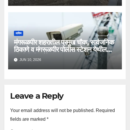
वाशिम
मंगरूळपीर शहरातील प्रमुख चौक, सार्वजनिक
ठिकाणे व मंगरूळपीर पोलीस स्टेशन येथील
सीसीटीव्ही कॅमेरे बंद
JUN 10, 2026
Leave a Reply
Your email address will not be published.
Required
fields are marked
*