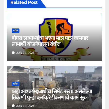
Related Post
वाशिम
बोगस लाभार्भ्यांचा भरणा माञ पाञ कामगार
लाभार्थी योजनेपासुन वंचीत
JUN 12, 2026
वाशिम
अहो आश्चर्यम;आधीच सिमेंट रस्ता असलेल्या
ठिकाणी पुन्हा क्राॅक्रेटीकरणाचे काम सुरु
JUN 12, 2026