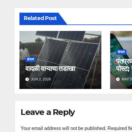
Related Post
हिंगोली
पंतप्रध
हिंगोली
वादळी वाऱ्याचा तडाखा
पोस्ट;
तक्रा
JUN 2, 2026
MAY 2
Leave a Reply
Your email address will not be published.
Required fi