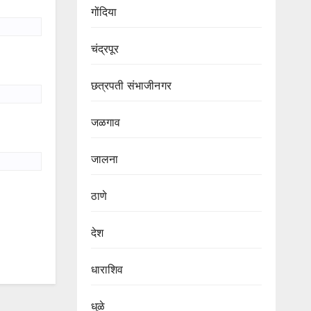
गोंदिया
चंद्रपूर
छत्रपती संभाजीनगर
जळगाव
जालना
ठाणे
देश
धाराशिव
धुळे