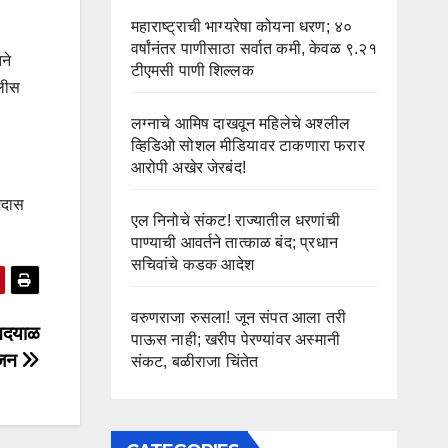
महाराष्ट्राची भाग्यरेषा कोयना धरण; ४०
वर्षांनंतर पाणीसाठा सर्वात कमी, केवळ ९.२१
ने
टीएमसी पाणी शिल्लक
ोलीस
लग्नाचे आमिष दाखवून महिलेचे अश्लील
व्हिडिओ सोशल मीडियावर टाकणारा फरार
आरोपी अखेर जेरबंद!
मदास
एल निनोचे संकट! राज्यातील धरणांची
पाण्याची आवर्तने तात्काळ बंद; प्रधान
सचिवांचे कडक आदेश
वरुणराजा रुसला! जून संपत आला तरी
दिनदयाळ
पाऊस नाही; खरीप पेरण्यांवर अस्मानी
ोजन
संकट, बळीराजा चिंतेत