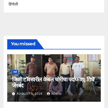
हिंगोली
You missed
वर्धा
जिओ टॉवरवरील केबल चोरीचा पर्दाफाश; तिघे
जेरबंद
AUGUST 5, 2026
ADMIN