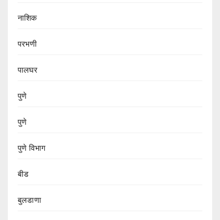
नाशिक
परभणी
पालघर
पुणे
पुणे
पुणे विभाग‌
बीड
बुलडाणा