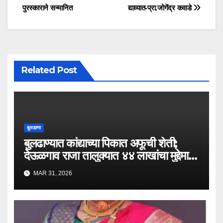
पुरस्काराने सन्मानित
द्याव्यात-प्रा.जोगेंद्र कवाडे
Related Post
बुलडाणा
बुलढाण्यात कांद्याच्या पिकात अफूची शेती;
देऊळगाव राजा तालुक्यात ४४ लाखांचा मुद्देमाल
जप्त..!
MAR 31, 2026