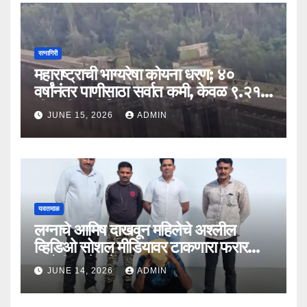
रत्नागिरी
महाराष्ट्राची भाग्यरेषा कोयना धरण; ४०
वर्षांनंतर पाणीसाठा सर्वात कमी, केवळ ९.२१
टीएमसी पाणी शिल्लक
JUNE 15, 2026
ADMIN
यवतमाळ
लग्नाचे आमिष दाखवून महिलेचे अश्लील
व्हिडिओ सोशल मीडियावर टाकणारा फरार
आरोपी अखेर जेरबंद!
JUNE 14, 2026
ADMIN