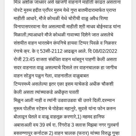
मिञ अशोक जाधवर असे खाजगी वाहनाने माहीती काढत असताना
पोस्टे मुरुम हद्दीत प्राँपर मुरुम येथे गुप्त बातमीदारामार्फत प्राप्त
माहीती आधारे, मौजे कोथळी येथे चोरीची वाळु अवैध रित्या
विनापासपरवाना येत असल्याची माहीती श्री माधव बोईनवाड यांना
मिळाली,त्याआधारे मौजे कोथळी गावाच्या दिशेने जात असलेचे
संशयीत वाहन भारतबेन कंपनिचे हायवा टिप्पर पिवळे व निळसर
रंगाचे क्र. के ए 53सी-2112 आढळून आले. दि 08/02/2022
रोजी 23:45 वाजता संबंधित वाहन थांबवुन पाहणी केली असता
सदर वाहनात वाळु असल्याचे दिसले तर वाहनचालक हा जागीच
वाहन सोडुन पळुन गेला, वाहनातील वाळुबाबत
टिप्परमध्ये असलेल्या इतर एका इसम याचेकडे अधीक चौकशी
केली असता त्यांच्याकडे अधीकृत पावती
मिळुन आली नाही व त्यांनी उडवाउडवा ची उत्तरे दिली.दरम्यान
मुरूम पोलीस स्टेशन चे पोहेका महानुरे, सुवसे यांना फोन करुन
बोलावून घेतले व वाळू वाहतूक करणारे,1) महमद हानिफ
अबासअली वय 39 वर्ष रा. रिंगरोड 3 क्लास मिझबा नगर गुलबर्गा
बसवण्णापुर कर्नाटक 2) वाहन चालक (फरार) यांच्या विरुद्ध गुन्हा