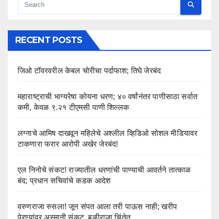
RECENT POSTS
जिओ टॉवरवरील केबल चोरीचा पर्दाफाश; तिघे जेरबंद
महाराष्ट्राची भाग्यरेषा कोयना धरण; ४० वर्षांनंतर पाणीसाठा सर्वात
कमी, केवळ ९.२१ टीएमसी पाणी शिल्लक
लग्नाचे आमिष दाखवून महिलेचे अश्लील व्हिडिओ सोशल मीडियावर
टाकणारा फरार आरोपी अखेर जेरबंद!
एल निनोचे संकट! राज्यातील धरणांची पाण्याची आवर्तने तात्काळ
बंद; प्रधान सचिवांचे कडक आदेश
वरुणराजा रुसला! जून संपत आला तरी पाऊस नाही; खरीप
पेरण्यांवर अस्मानी संकट, बळीराजा चिंतेत