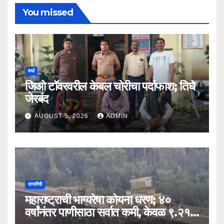
You missed
वर्धा
जिओ टॉवरवरील केबल चोरीचा पर्दाफाश; तिघे
जेरबंद
AUGUST 5, 2026
ADMIN
रत्नागिरी
महाराष्ट्राची भाग्यरेषा कोयना धरण; ४०
वर्षांनंतर पाणीसाठा सर्वात कमी, केवळ ९.२१