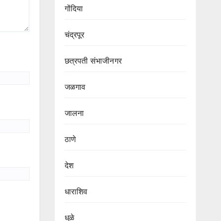
गोंदिया
चंद्रपूर
छत्रपती संभाजीनगर
जळगाव
जालना
ठाणे
देश
धाराशिव
धुळे