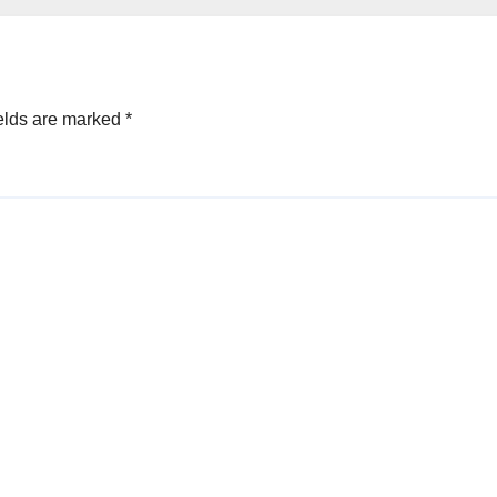
.
elds are marked
*