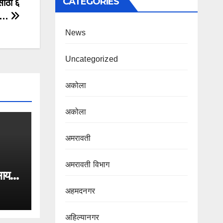
CATEGORIES
साठी ६
री…
News
Uncategorized
अकोला
अकोला
अमरावती
अमरावती विभाग‌
साय
िन
अहमदनगर
अहिल्यानगर