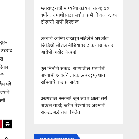
महाराष्ट्राची भाग्यरेषा कोयना धरण; ४०
वर्षांनंतर पाणीसाठा सर्वात कमी, केवळ ९.२१
टीएमसी पाणी शिल्लक
लग्नाचे आमिष दाखवून महिलेचे अश्लील
सुरू
व्हिडिओ सोशल मीडियावर टाकणारा फरार
उच्छांद
आरोपी अखेर जेरबंद!
ले
रेगाव
एल निनोचे संकट! राज्यातील धरणांची
पाण्याची आवर्तने तात्काळ बंद; प्रधान
गणी
सचिवांचे कडक आदेश
ैध धंदे
ल्याने
वरुणराजा रुसला! जून संपत आला तरी
गणी
पाऊस नाही; खरीप पेरण्यांवर अस्मानी
संकट, बळीराजा चिंतेत