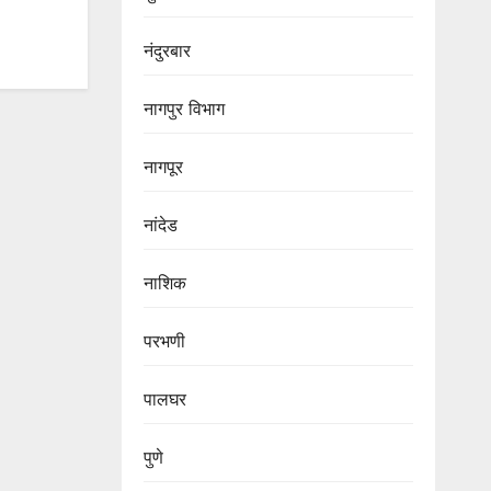
नंदुरबार
नागपुर‌ विभाग‌
नागपूर
नांदेड
नाशिक
परभणी
पालघर
पुणे