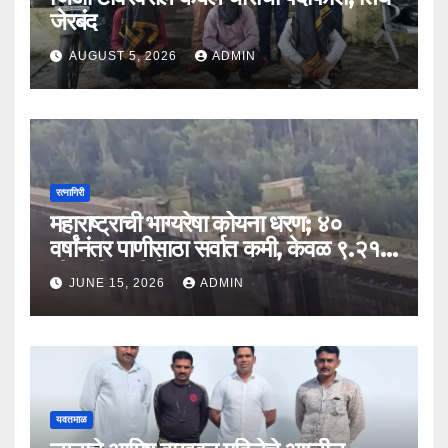
जेरबंद
AUGUST 5, 2026
ADMIN
रत्नागिरी
महाराष्ट्राची भाग्यरेषा कोयना धरण; ४०
वर्षांनंतर पाणीसाठा सर्वात कमी, केवळ ९.२१
टीएमसी पाणी शिल्लक
JUNE 15, 2026
ADMIN
यवतमाळ