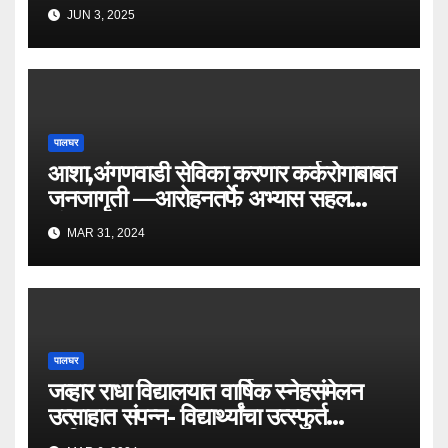
घेत केला राज्याचे वनमंत्री तथा पालघरचे
JUN 3, 2025
पालकमंत्री नामदार गणेशजी नाईक साहेबांनी
केला सत्पात्री सन्मान..
पालघर
आशा,अंगणवाडी सेविका करणार कर्करोगाबाबत
जनजागृती —आरोहनतर्फे अभ्यास सहल
संपन्न.
MAR 31, 2024
पालघर
जव्हार राधा विद्यालयात वार्षिक स्नेहसंमेलन
उत्साहात संपन्न- विद्यार्थ्यांचा उत्स्फुर्त
प्रतिसाद.