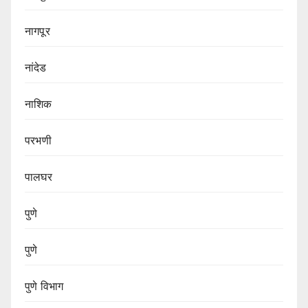
नागपूर
नांदेड
नाशिक
परभणी
पालघर
पुणे
पुणे
पुणे विभाग‌