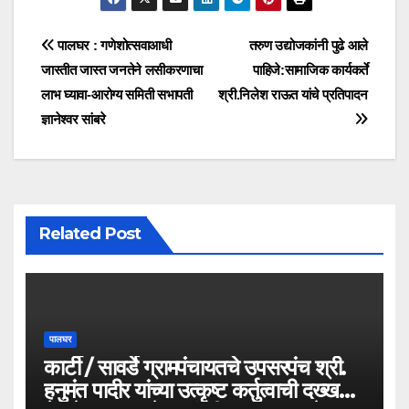
पालघर : गणेशोत्सवाआधी
तरुण उद्योजकांनी पुढे आले
जास्तीत जास्त जनतेने लसीकरणाचा
पाहिजे:सामाजिक कार्यकर्ते
लाभ घ्यावा-आरोग्य समिती सभापती
श्री.निलेश राऊत यांचे प्रतिपादन
ज्ञानेश्वर सांबरे
Related Post
पालघर
कार्टी / सावर्डे ग्रामपंचायतचे उपसरपंच श्री.
हनुमंत पादीर यांच्या उत्कृष्ट कर्तुत्वाची दख्खल