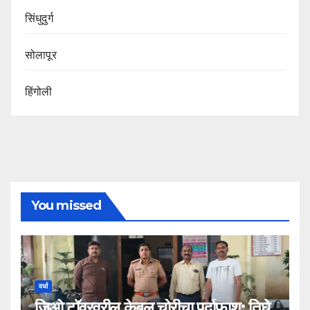
सिंधुदुर्ग
सोलापूर
हिंगोली
You missed
वर्धा
जिओ टॉवरवरील केबल चोरीचा पर्दाफाश; तिघे