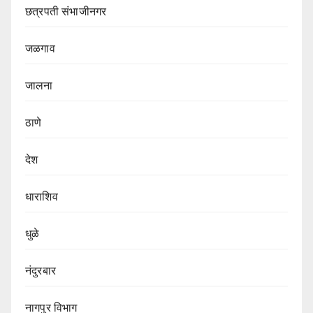
छत्रपती संभाजीनगर
जळगाव
जालना
ठाणे
देश
धाराशिव
धुळे
नंदुरबार
नागपुर‌ विभाग‌