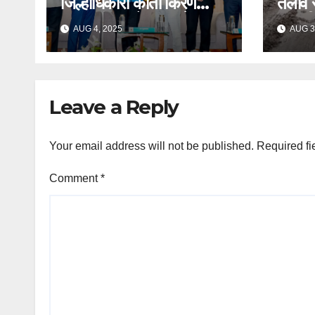
जिल्हाधिकारी कीर्ती किरण
तलाव रस
पुजार यांचा ब्राँझपदकाने
दुरुस्त
AUG 4, 2025
AUG 3
सन्मान
मागणी
Leave a Reply
Your email address will not be published.
Required fi
Comment
*