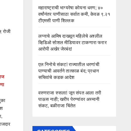
महाराष्ट्राची भाग्यरेषा कोयना धरण; ४०
वर्षांनंतर पाणीसाठा सर्वात कमी, केवळ ९.२१
टीएमसी पाणी शिल्लक
१९ रोजी
लग्नाचे आमिष दाखवून महिलेचे अश्लील
व्हिडिओ सोशल मीडियावर टाकणारा फरार
आरोपी अखेर जेरबंद!
एल निनोचे संकट! राज्यातील धरणांची
पाण्याची आवर्तने तात्काळ बंद; प्रधान
राज
सचिवांचे कडक आदेश
षणा
वरुणराजा रुसला! जून संपत आला तरी
पाऊस नाही; खरीप पेरण्यांवर अस्मानी
ुका
संकट, बळीराजा चिंतेत
ीश
ण,
राजदार