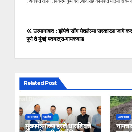
, अनेकत तेलंग , विक्रम कुमावत ,आदींसह कार्यकर्ते मोठ्या संख्येन
उस्मानाबाद : झोपेचे सोंग घेतलेल्या सरकारला जागे कर
पुणे ते मुंबई पदयात्रा-गायकवाड
Related Post
उस्मानाबाद
धाराशिव
उस्मानाबाद
मुख्यमंत्र्यांच्या हस्ते धाराशिवचे
नायचा