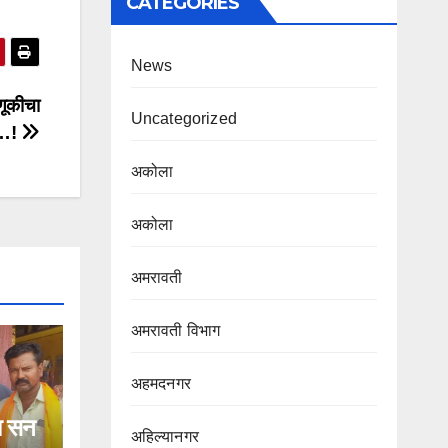
CATEGORIES
News
णूकीचा
Uncategorized
ा…!
अकोला
अकोला
अमरावती
अमरावती विभाग‌
अहमदनगर
हा सन
अहिल्यानगर