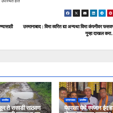
े उपस्थित होते
ण्यासाठी
उस्मानाबाद : विमा त्वरित द्या अन्यथा विमा कंपनीवर फसव
गुन्हा दाखल कर
धाराशिव
उस्मानाबाद
धाराशिव
कूर ते सरवडी साठवण
येरमाळा येथे रमजान ईद 