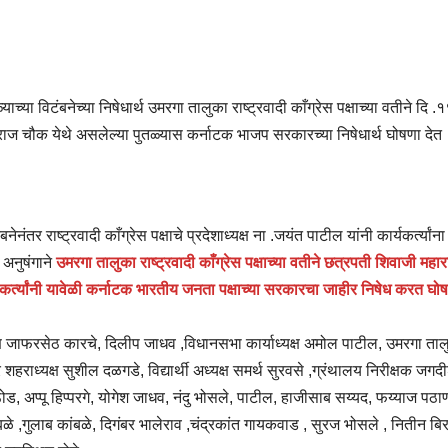
च्या विटंबनेच्या निषेधार्थ उमरगा तालुका राष्ट्रवादी काँग्रेस पक्षाच्या वतीने दि .
 महाराज चौक येथे असलेल्या पुतळ्यास कर्नाटक भाजप सरकारच्या निषेधार्थ घोषणा देत
नंतर राष्ट्रवादी काँग्रेस पक्षाचे प्रदेशाध्यक्ष ना .जयंत पाटील यांनी कार्यकर्त्यांना
ा अनुषंगाने
उमरगा तालुका राष्ट्रवादी काँग्रेस पक्षाच्या वतीने छत्रपती शिवाजी महा
यकर्त्यांनी यावेळी कर्नाटक भारतीय जनता पक्षाच्या सरकारचा जाहीर निषेध करत घो
यक्ष जाफरसेठ कारचे, दिलीप जाधव ,विधानसभा कार्याध्यक्ष अमोल पाटील, उमरगा ताल
 शहराध्यक्ष सुशील दळगडे, विद्यार्थी अध्यक्ष समर्थ सुरवसे ,ग्रंथालय निरीक्षक जगद
, अप्पू हिप्परगे, योगेश जाधव, नंदु भोसले, पाटील, हाजीसाब सय्यद, फय्याज पठा
ळे ,गुलाब कांबळे, दिगंबर भालेराव ,चंद्रकांत गायकवाड , सुरज भोसले , नितीन बि