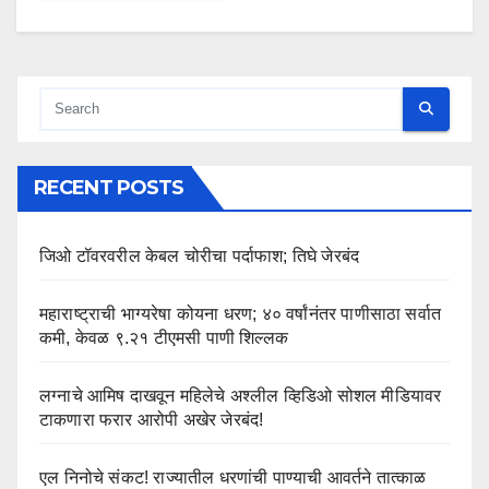
RECENT POSTS
जिओ टॉवरवरील केबल चोरीचा पर्दाफाश; तिघे जेरबंद
महाराष्ट्राची भाग्यरेषा कोयना धरण; ४० वर्षांनंतर पाणीसाठा सर्वात
कमी, केवळ ९.२१ टीएमसी पाणी शिल्लक
लग्नाचे आमिष दाखवून महिलेचे अश्लील व्हिडिओ सोशल मीडियावर
टाकणारा फरार आरोपी अखेर जेरबंद!
एल निनोचे संकट! राज्यातील धरणांची पाण्याची आवर्तने तात्काळ