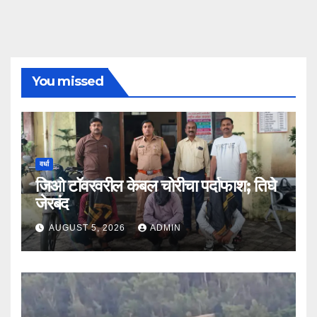
You missed
वर्धा
जिओ टॉवरवरील केबल चोरीचा पर्दाफाश; तिघे
जेरबंद
AUGUST 5, 2026
ADMIN