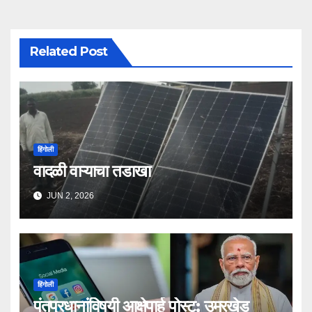
Related Post
हिंगोली
वादळी वाऱ्याचा तडाखा
JUN 2, 2026
हिंगोली
पंतप्रधानांविषयी आक्षेपार्ह पोस्ट; उमरखेड