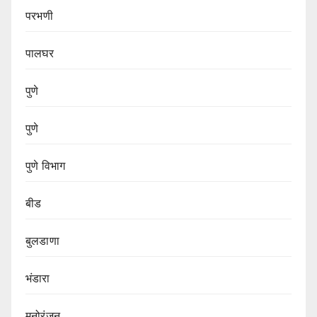
परभणी
पालघर
पुणे
पुणे
पुणे विभाग‌
बीड
बुलडाणा
भंडारा
मनोरंजन