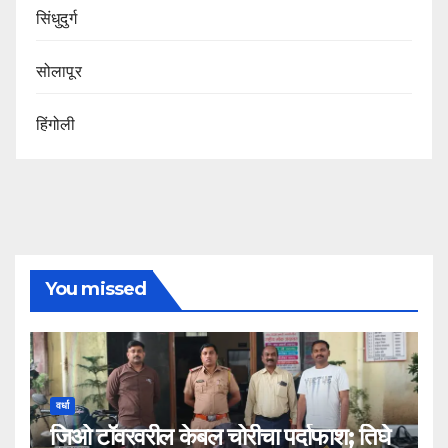
सिंधुदुर्ग
सोलापूर
हिंगोली
You missed
वर्धा
जिओ टॉवरवरील केबल चोरीचा पर्दाफाश; तिघे