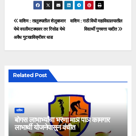
वाशिम : तालुक्यातील शेलुबाजार
वाशिम : राठी विधी महाविद्यालयातील
येथे वरलीमटक्यावर तर रिसोड येथे
विद्यार्थी गुणवत्ता यादीत
अवैध गुटखाविक्रीवर धाड
Related Post
वाशिम
बोगस लाभार्भ्यांचा भरणा माञ पाञ कामगार
लाभार्थी योजनेपासुन वंचीत