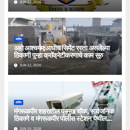
JUN 12, 2026
वाशिम
अहो आश्चर्यम;आधीच सिमेंट रस्ता असलेल्या
ठिकाणी पुन्हा क्राॅक्रेटीकरणाचे काम सुरु
JUN 12, 2026
वाशिम
मंगरूळपीर शहरातील प्रमुख चौक, सार्वजनिक
ठिकाणे व मंगरूळपीर पोलीस स्टेशन येथील
सीसीटीव्ही कॅमेरे बंद
JUN 10, 2026