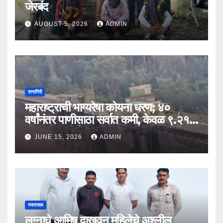
जेरबंद
AUGUST 5, 2026
ADMIN
रत्नागिरी
महाराष्ट्राची भाग्यरेषा कोयना धरण; ४०
वर्षांनंतर पाणीसाठा सर्वात कमी, केवळ ९.२१
टीएमसी पाणी शिल्लक
JUNE 15, 2026
ADMIN
यवतमाळ
लग्नाचे आमिष दाखवून महिलेचे अश्लील