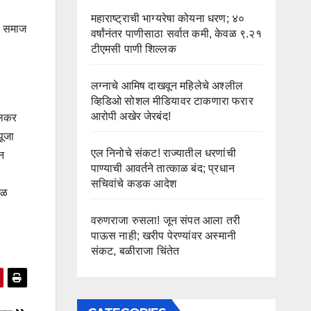
महाराष्ट्राची भाग्यरेषा कोयना धरण; ४०
नी समाज
वर्षांनंतर पाणीसाठा सर्वात कमी, केवळ ९.२१
टीएमसी पाणी शिल्लक
लग्नाचे आमिष दाखवून महिलेचे अश्लील
व्हिडिओ सोशल मीडियावर टाकणारा फरार
आरोपी अखेर जेरबंद!
कौलकर
पूजा
एल निनोचे संकट! राज्यातील धरणांची
ून
पाण्याची आवर्तने तात्काळ बंद; प्रधान
सचिवांचे कडक आदेश
ाळ
वरुणराजा रुसला! जून संपत आला तरी
पाऊस नाही; खरीप पेरण्यांवर अस्मानी
संकट, बळीराजा चिंतेत