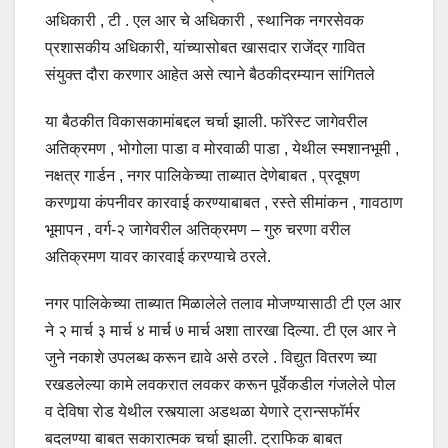
अधिकारी , टी . एल आर चे अधिकारी , स्थानिक नगरसेवक
प्रशासकीय अधिकारी, यांच्यासोबत खासदार राजेंद्र गावित
संयुक्त दौरा करणार आहेत असे त्याने बैठकीदरम्यान सांगितले
या बैठकीत विकासकामांबद्दल चर्चा झाली. फॉरेस्ट जागेवरील
अतिक्रमण , भोगोला पाडा व मोरवाळी पाडा , येथील स्मशानभूमी ,
नक्षत्र गार्डन , नगर पालिकेच्या ताब्यात देणेबाबत , प्रदूषण
करणार्‍या कंपनीवर कारवाई करण्याबाबत , रस्ते सीमांकन , गावठाण
भूमापन , वर्ग-२ जागेवरील अतिक्रमण – गुरु चरणा वरील
अतिक्रमण यावर कारवाई करण्याचे ठरले.
नगर पालिकेच्या ताब्यात मिळालेले तलाव मोजण्यासाठी टी एल आर
ने २ मार्च ३ मार्च ४ मार्च ७ मार्च अशा तारखा दिल्या. टी एल आर ने
जुने नकाशे उपलब्ध करून द्यावे असे ठरले . विद्युत वितरण च्या
रखडलेल्या कामे लवकरात लवकर करून पूर्वेकडील गंजलेले पोल
व देविषा रोड येथील रस्त्याला अडथळा येणारे ट्रान्सफॉर्मर
बदलण्या बाबत सकारात्मक चर्चा झाली. ट्राफिक बाबत