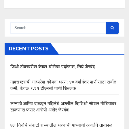
RECENT POSTS
जिओ टॉवरवरील केबल चोरीचा पर्दाफाश; तिघे जेरबंद
महाराष्ट्राची भाग्यरेषा कोयना धरण; ४० वर्षांनंतर पाणीसाठा सर्वात
कमी, केवळ ९.२१ टीएमसी पाणी शिल्लक
लग्नाचे आमिष दाखवून महिलेचे अश्लील व्हिडिओ सोशल मीडियावर
टाकणारा फरार आरोपी अखेर जेरबंद!
एल निनोचे संकट! राज्यातील धरणांची पाण्याची आवर्तने तात्काळ