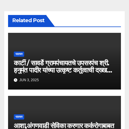
Related Post
पालघर
कार्टी / सावर्डे ग्रामपंचायतचे उपसरपंच श्री.
हनुमंत पादीर यांच्या उत्कृष्ट कर्तुत्वाची दख्खल
घेत केला राज्याचे वनमंत्री तथा पालघरचे
JUN 3, 2025
पालकमंत्री नामदार गणेशजी नाईक साहेबांनी
केला सत्पात्री सन्मान..
पालघर
आशा,अंगणवाडी सेविका करणार कर्करोगाबाबत