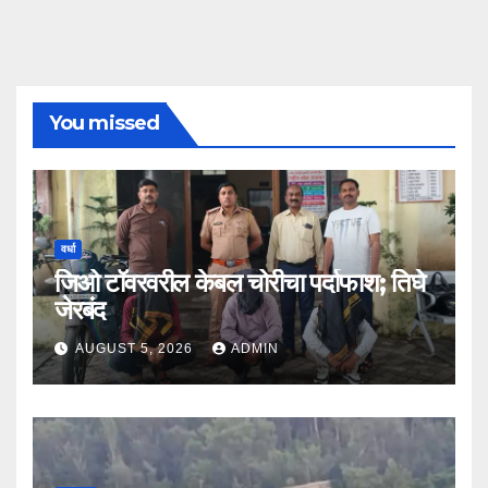
You missed
वर्धा
जिओ टॉवरवरील केबल चोरीचा पर्दाफाश; तिघे
जेरबंद
AUGUST 5, 2026
ADMIN