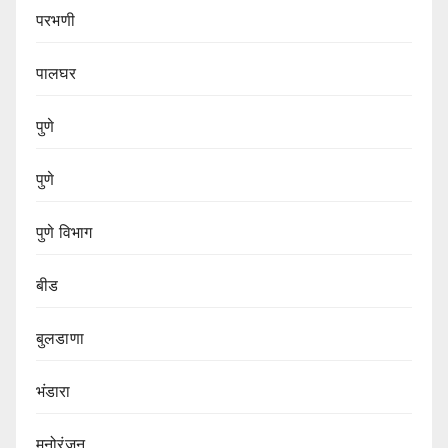
परभणी
पालघर
पुणे
पुणे
पुणे विभाग‌
बीड
बुलडाणा
भंडारा
मनोरंजन