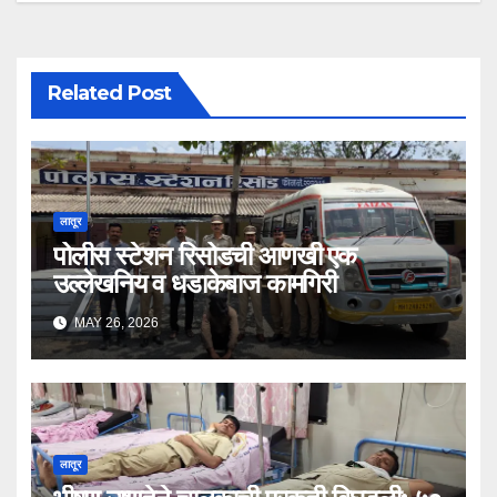
Related Post
लातूर
पोलीस स्टेशन रिसोडची आणखी एक
उल्लेखनिय व धडाकेबाज कामगिरी
MAY 26, 2026
लातूर