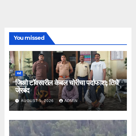
You missed
वर्धा
जिओ टॉवरवरील केबल चोरीचा पर्दाफाश; तिघे
जेरबंद
AUGUST 5, 2026
ADMIN