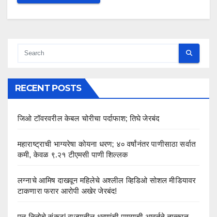
RECENT POSTS
जिओ टॉवरवरील केबल चोरीचा पर्दाफाश; तिघे जेरबंद
महाराष्ट्राची भाग्यरेषा कोयना धरण; ४० वर्षांनंतर पाणीसाठा सर्वात
कमी, केवळ ९.२१ टीएमसी पाणी शिल्लक
लग्नाचे आमिष दाखवून महिलेचे अश्लील व्हिडिओ सोशल मीडियावर
टाकणारा फरार आरोपी अखेर जेरबंद!
एल निनोचे संकट! राज्यातील धरणांची पाण्याची आवर्तने तात्काळ