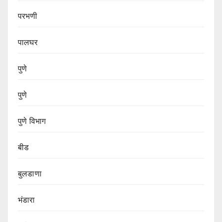
परभणी
पालघर
पुणे
पुणे
पुणे विभाग‌
बीड
बुलडाणा
भंडारा