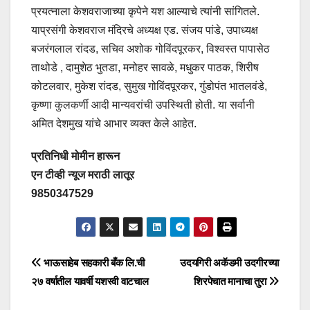
प्रयत्नाला केशवराजाच्या कृपेने यश आल्याचे त्यांनी सांगितले.
याप्रसंगी केशवराज मंदिरचे अध्यक्ष एड. संजय पांडे, उपाध्यक्ष
बजरंगलाल रांदड, सचिव अशोक गोविंदपूरकर, विश्वस्त पापासेठ
ताथोडे , दामुशेठ भुतडा, मनोहर सावळे, मधुकर पाठक, शिरीष
कोटलवार, मुकेश रांदड, सुमुख गोविंदपूरकर, गुंडोपंत भातलवंडे,
कृष्णा कुलकर्णी आदी मान्यवरांची उपस्थिती होती. या सर्वानी
अमित देशमुख यांचे आभार व्यक्त केले आहेत.
प्रतिनिधी मोमीन हारून
एन टीव्ही न्यूज मराठी लातूर
9850347529
भाऊसाहेब सहकारी बँक लि.ची
उदयगिरी अकॅडमी उदगीरच्या
२७ वर्षातील यावर्षी यशस्वी वाटचाल
शिरपेचात मानाचा तुरा