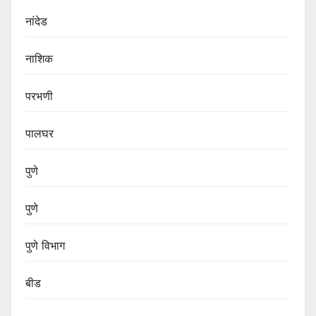
नांदेड
नाशिक
परभणी
पालघर
पुणे
पुणे
पुणे विभाग‌
बीड