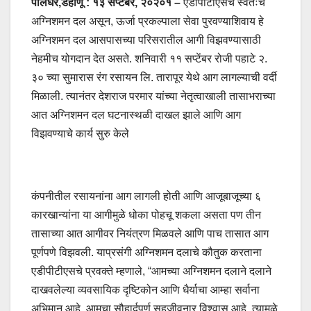
पालघर,डहाणू : १३ सप्टेंबर, २०२०१ –
एडीपीटीएसचे स्वतःचे
अग्निशमन दल असून, ऊर्जा प्रकल्पाला सेवा पुरवण्याशिवाय हे
अग्निशमन दल आसपासच्या परिसरातील आगी विझवण्यासाठी
नेहमीच योगदान देत असते. शनिवारी ११ सप्टेंबर रोजी पहाटे २.
३० च्या सुमारास रंग रसायन लि. तारापूर येथे आग लागल्याची वर्दी
मिळाली. त्यानंतर देशराज परमार यांच्या नेतृत्वाखाली तासाभराच्या
आत अग्निशमन दल घटनास्थळी दाखल झाले आणि आग
विझवण्याचे कार्य सुरु केले
कंपनीतील रसायनांना आग लागली होती आणि आजूबाजूच्या ६
कारखान्यांना या आगीमुळे धोका पोहचू शकला असता पण तीन
तासाच्या आत आगीवर नियंत्रण मिळवले आणि पाच तासात आग
पूर्णपणे विझवली. याप्रसंगी अग्निशमन दलाचे कौतुक करताना
एडीपीटीएसचे प्रवक्ते म्हणाले, “आमच्या अग्निशमन दलाने दलाने
दाखवलेल्या व्यवसायिक दृष्टिकोन आणि धैर्याचा आम्हा सर्वाना
अभिमान आहे. आमचा सौहार्दपूर्ण सहजीवनार विश्वास आहे, त्यामुळे