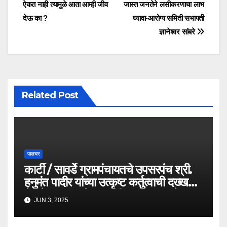
ऐकत नाही त्यामुळे आता आम्ही जीव
जास्त जनतेने लसीकरणाचा लाभ
देऊ का ?
घ्यावा-आरोग्य समिती सभापती
ज्ञानेश्वर सांबरे
Related Post
पालघर
कार्टी / सावर्डे ग्रामपंचायतचे उपसरपंच श्री.
हनुमंत पादीर यांच्या उत्कृष्ट कर्तुत्वाची दख्खल
घेत केला राज्याचे वनमंत्री तथा पालघरचे
JUN 3, 2025
पालकमंत्री नामदार गणेशजी नाईक साहेबांनी
केला सत्पात्री सन्मान..