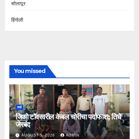
सोलापूर
हिंगोली
You missed
वर्धा
जिओ टॉवरवरील केबल चोरीचा पर्दाफाश; तिघे
जेरबंद
AUGUST 5, 2026
ADMIN