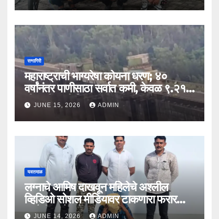
रत्नागिरी
महाराष्ट्राची भाग्यरेषा कोयना धरण; ४०
वर्षांनंतर पाणीसाठा सर्वात कमी, केवळ ९.२१
टीएमसी पाणी शिल्लक
JUNE 15, 2026
ADMIN
यवतमाळ
लग्नाचे आमिष दाखवून महिलेचे अश्लील
व्हिडिओ सोशल मीडियावर टाकणारा फरार
आरोपी अखेर जेरबंद!
JUNE 14, 2026
ADMIN