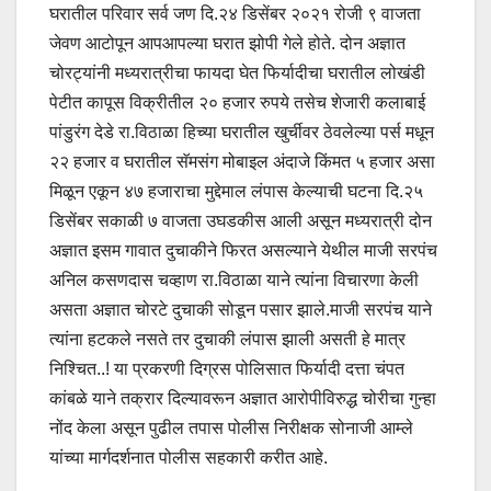
घरातील परिवार सर्व जण दि.२४ डिसेंबर २०२१ रोजी ९ वाजता
जेवण आटोपून आपआपल्या घरात झोपी गेले होते. दोन अज्ञात
चोरट्यांनी मध्यरात्रीचा फायदा घेत फिर्यादीचा घरातील लोखंडी
पेटीत कापूस विक्रीतील २० हजार रुपये तसेच शेजारी कलाबाई
पांडुरंग देडे रा.विठाळा हिच्या घरातील खुर्चीवर ठेवलेल्या पर्स मधून
२२ हजार व घरातील सॅमसंग मोबाइल अंदाजे किंमत ५ हजार असा
मिळून एकून ४७ हजाराचा मुद्देमाल लंपास केल्याची घटना दि.२५
डिसेंबर सकाळी ७ वाजता उघडकीस आली असून मध्यरात्री दोन
अज्ञात इसम गावात दुचाकीने फिरत असल्याने येथील माजी सरपंच
अनिल कसणदास चव्हाण रा.विठाळा याने त्यांना विचारणा केली
असता अज्ञात चोरटे दुचाकी सोडून पसार झाले.माजी सरपंच याने
त्यांना हटकले नसते तर दुचाकी लंपास झाली असती हे मात्र
निश्चित..! या प्रकरणी दिग्रस पोलिसात फिर्यादी दत्ता चंपत
कांबळे याने तक्रार दिल्यावरून अज्ञात आरोपीविरुद्ध चोरीचा गुन्हा
नोंद केला असून पुढील तपास पोलीस निरीक्षक सोनाजी आम्ले
यांच्या मार्गदर्शनात पोलीस सहकारी करीत आहे.