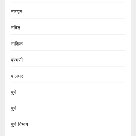
नागपूर
नांदेड
नाशिक
परभणी
पालघर
पुणे
पुणे
पुणे विभाग‌