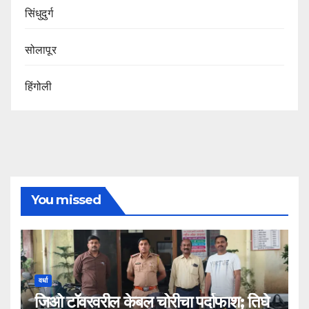
सिंधुदुर्ग
सोलापूर
हिंगोली
You missed
वर्धा
जिओ टॉवरवरील केबल चोरीचा पर्दाफाश; तिघे