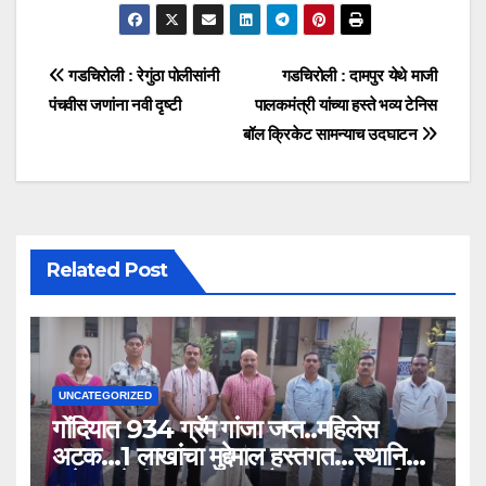
गडचिरोली : रेगुंठा पोलीसांनी
गडचिरोली : दामपुर येथे माजी
पंचवीस जणांना नवी दृष्टी
पालकमंत्री यांच्या हस्ते भव्य टेनिस
बॉल क्रिकेट सामन्याच उदघाटन
Related Post
UNCATEGORIZED
गोंदियात 934 ग्रॅम गांजा जप्त..महिलेस
अटक…1 लाखांचा मुद्देमाल हस्तगत…स्थानिक
गुन्हे शाखेची कारवाई…”अवैध अंमली पदार्थ