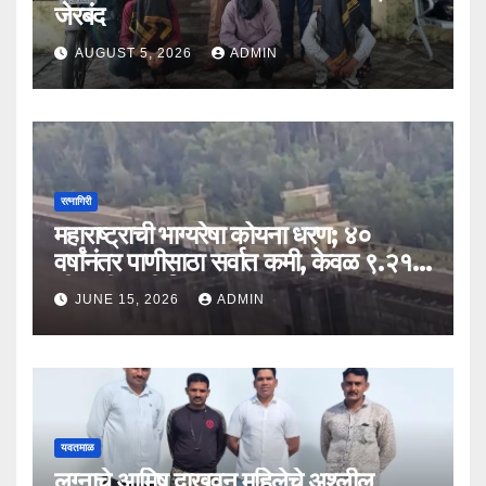
जेरबंद
AUGUST 5, 2026
ADMIN
रत्नागिरी
महाराष्ट्राची भाग्यरेषा कोयना धरण; ४०
वर्षांनंतर पाणीसाठा सर्वात कमी, केवळ ९.२१
टीएमसी पाणी शिल्लक
JUNE 15, 2026
ADMIN
यवतमाळ
लग्नाचे आमिष दाखवून महिलेचे अश्लील