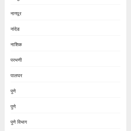
नागपूर
नांदेड
नाशिक
परभणी
पालघर
पुणे
पुणे
पुणे विभाग‌