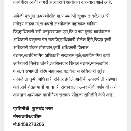
कार्यगौरव आणी नागरी सत्काराचे आयोजन करण्यात आले आहे.
यावेळी प्रमुख ऊपस्थीतीत मा.राज्यमंञी सुभाष ठाकरे,मा.मंञी
मनोहर नाइक,मा.सभापती लक्ष्मीकांत महाकाळ,वाशिम
जिल्हाधिकारी श्री.षन्मुखराजन एस,जि.प.च्या मुख्य कार्यपालन
अधिकारी वसुमना पंत,ऊपजिल्हाधिकारी शैलेश हिंगे,जिल्हा कृषी
अधिकारी शंकर तोटावार,कृषी अधिकारी विलास
बंडगर,ऊपविभागिय अधिकारी सखाराम मुळे,ऊपविभागिय कृषी
अधिकारी निलेश ठोंबरे,तहसिलदार शितल बंडगर,मंगरूळपीर
पं.स.चे सभापती हरिष महाकाळ,गटविकास अधिकारी सुरेश
कांबळे,ता.कृषी अधिकारी रविंद्र इंगोले आदींची ऊपस्थीती राहणार
आहे.सर्व शेतकर्‍यांनी या नागरी सत्काराला ऊपस्थीती दर्शवावी असे
आवाहन आयोजक कार्यगौरव सत्कार सोहळा समितीने केले आहे.
प्रतिनीधी:-फुलचंद भगत
मंगरूळपीर/वाशिम
मो.8459273206