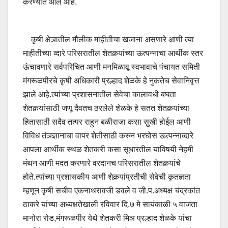
करण्यात आले आहे.
कृषी क्षेञातील मौलीक माहीतीचा खजाना असणारे आणी त्या
माहीतीच्या व्दारे परिसरातील शेतकर्‍यांच्या ऊत्पन्नाचा आर्थीक स्तर
ऊंचावणारे सर्वपरिचित आणी मनमिळावू स्वभावाचे पंचायत समिती
मंगरूळपीरचे कृषी अधिकारी प्रल्हाद शेळके हे नुकतेच सेवानिवृत्त
झाले आहे.त्यांच्या प्रशासनातील सेवेचा कालावधी बघता
शेतकर्‍यांसाठी जणू दैवतच ठरलेले शेळके हे सतत शेतकर्‍यांच्या
हितासाठी सदैव तत्पर राहुन बळीराजा कसा सुखी होईल आणी
विविध तंञज्ञानाचा वापर शेतीसाठी करुन भरघोस ऊत्पन्नाव्दारे
आपला आर्थीक स्थळ शेतकरी कसा सूधारतील याविषयी नेहमी
मंथन आणी मदत करणारे वरदानच परिसरातील शेतकर्‍यांचे
होते.त्यांच्या प्रशासकीय आणी शेकर्‍यांप्रतीची सेवेची कृतज्ञता
म्हणून कृषी सचीव एकनाथरावजी डवले व जी.प.अध्यक्ष चंद्रकांत
ठाकरे यांच्या अध्यक्षतेखाली रविवार दि.७ मे सायंकाळी ५ वाजता
मानोरा रोड,मंगरूळपीर येथे शेतकरी मिञ प्रल्हाद शेळके यांचा