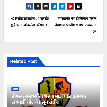
रिसोड शहरातील ०२ सराईत
मंगरूळपीर येथे ईदनिमित्य पोलीस
गुन्हेगार १ वर्षाकरीता तडीपार..!
विभागाचा ‘जातीय सलोखा ऊपक्रम’
Related Post
वाशिम
बोगस लाभार्भ्यांचा भरणा माञ पाञ कामगार
लाभार्थी योजनेपासुन वंचीत