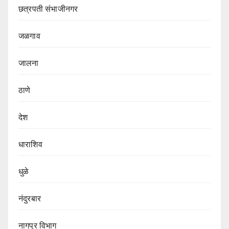
छत्रपती संभाजीनगर
जळगाव
जालना
ठाणे
देश
धाराशिव
धुळे
नंदुरबार
नागपुर‌ विभाग‌