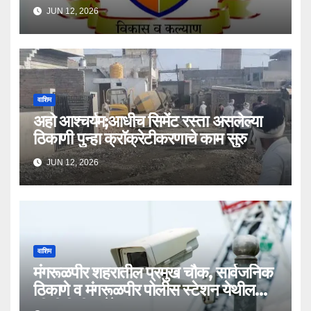
JUN 12, 2026
वाशिम
अहो आश्चर्यम;आधीच सिमेंट रस्ता असलेल्या
ठिकाणी पुन्हा क्राॅक्रेटीकरणाचे काम सुरु
JUN 12, 2026
वाशिम
मंगरूळपीर शहरातील प्रमुख चौक, सार्वजनिक
ठिकाणे व मंगरूळपीर पोलीस स्टेशन येथील
सीसीटीव्ही कॅमेरे बंद