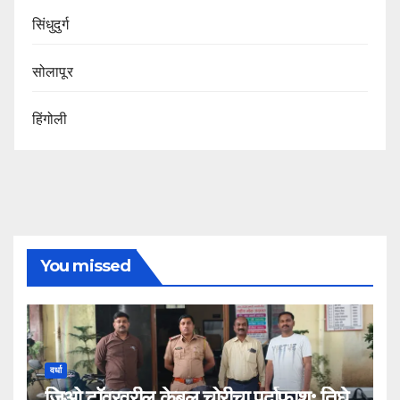
सिंधुदुर्ग
सोलापूर
हिंगोली
You missed
वर्धा
जिओ टॉवरवरील केबल चोरीचा पर्दाफाश; तिघे