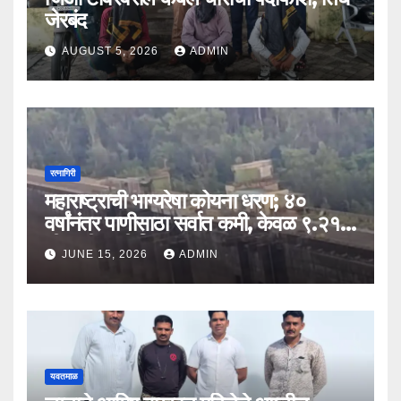
जेरबंद
AUGUST 5, 2026
ADMIN
रत्नागिरी
महाराष्ट्राची भाग्यरेषा कोयना धरण; ४०
वर्षांनंतर पाणीसाठा सर्वात कमी, केवळ ९.२१
टीएमसी पाणी शिल्लक
JUNE 15, 2026
ADMIN
यवतमाळ