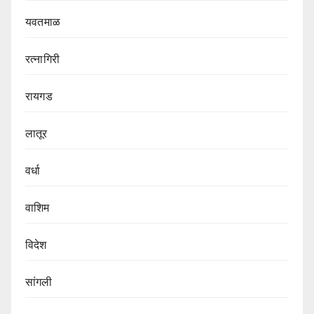
यवतमाळ
रत्नागिरी
रायगड
लातूर
वर्धा
वाशिम
विदेश
सांगली