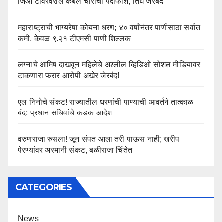
जिओ टॉवरवरील केबल चोरीचा पर्दाफाश; तिघे जेरबंद
महाराष्ट्राची भाग्यरेषा कोयना धरण; ४० वर्षांनंतर पाणीसाठा सर्वात
कमी, केवळ ९.२१ टीएमसी पाणी शिल्लक
लग्नाचे आमिष दाखवून महिलेचे अश्लील व्हिडिओ सोशल मीडियावर
टाकणारा फरार आरोपी अखेर जेरबंद!
एल निनोचे संकट! राज्यातील धरणांची पाण्याची आवर्तने तात्काळ
बंद; प्रधान सचिवांचे कडक आदेश
वरुणराजा रुसला! जून संपत आला तरी पाऊस नाही; खरीप
पेरण्यांवर अस्मानी संकट, बळीराजा चिंतेत
CATEGORIES
News