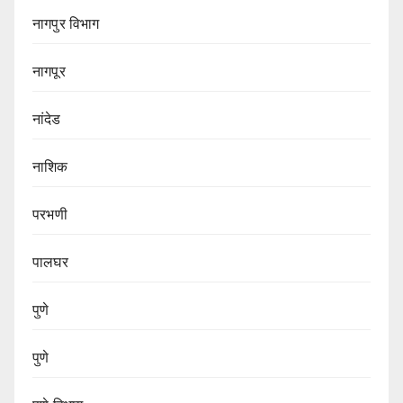
नागपुर‌ विभाग‌
नागपूर
नांदेड
नाशिक
परभणी
पालघर
पुणे
पुणे