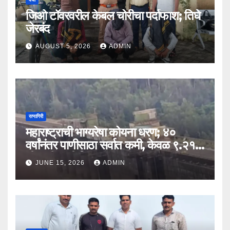
जिओ टॉवरवरील केबल चोरीचा पर्दाफाश; तिघे
जेरबंद
AUGUST 5, 2026
ADMIN
रत्नागिरी
महाराष्ट्राची भाग्यरेषा कोयना धरण; ४०
वर्षांनंतर पाणीसाठा सर्वात कमी, केवळ ९.२१
टीएमसी पाणी शिल्लक
JUNE 15, 2026
ADMIN