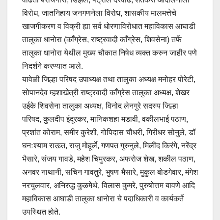
विरोध, जातनिहाय जनगणनेला विरोध, शासकीय मालमत्तेचे
खाजगीकरण व विक्री ह्या सर्व धोरणाविरोधात महाविकास आघाडी
तालुका धानोरा (काँग्रेस, राष्ट्रवादी काँग्रेस, शिवसेना) तर्फे
तालुका धानोरा येथील मुख्य चौकात निषेध व्यक्त करुन जाहीर पणे
निदर्शने करण्यात आले.
यावेळी जिल्हा परिषद उपाध्यक्ष तथा तालुका अध्यक्ष मनोहर पोरेटी,
सोपानदेव म्हशाखेत्री राष्ट्रवादी काँग्रेस तालुका अध्यक्ष, शेखर
उईके शिवसेना तालुका अध्यक्ष, विनोद लेनगुरे सदस्य जिल्हा
परिषद, कुलदीप इंदूरकर, मानिकशहा मडावी, वकीलभाई पठाण,
प्रशांत कोराम, समीर कुरेशी, गोपिदास चौधरी, गिरीधर सोनुले, डॉ
घनःश्याम राऊत, राजु मोहूर्ले, गणपत गुरुनुले, मिलींद किरंगे, नरेंद्र
भैसारे, संजय गावडे, महेश चिमुरकर, अफरोज शेख, शकील पठाण,
अनवर नाथानी, सचिन गावतुरे, भुषण भैसारे, मुकुल बोडगेवार, मंगेश
नरचुलवार, अनिरुद्ध कुळमेथे, विलास कुमरे, पुरुषोत्तम बावणे आदि
महाविकास आघाडी तालुका धानोरा चे पदाधिकारी व कार्यकर्ते
उपस्थित होते.