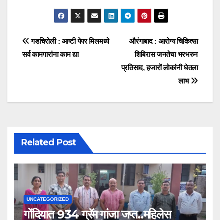
गडचिरोली : आष्टी पेपर मिलमध्ये
औरंगाबाद : आरोग्य चिकित्सा
सर्व कामगारांना काम द्या
शिबिरास जनतेचा भरभरुन
प्रतिसाद, हजारों लोकांनी घेतला
लाभ
Related Post
UNCATEGORIZED
गोंदियात 934 ग्रॅम गांजा जप्त..महिलेस